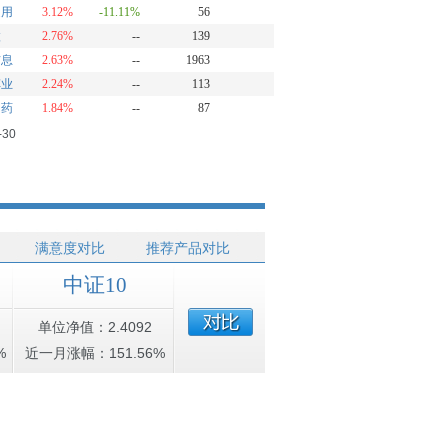
通用
3.12%
-11.11%
56
微
2.76%
--
139
信息
2.63%
--
1963
车业
2.24%
--
113
白药
1.84%
--
87
-30
满意度对比
推荐产品对比
中证10
单位净值：2.4092
%
近一月涨幅：151.56%