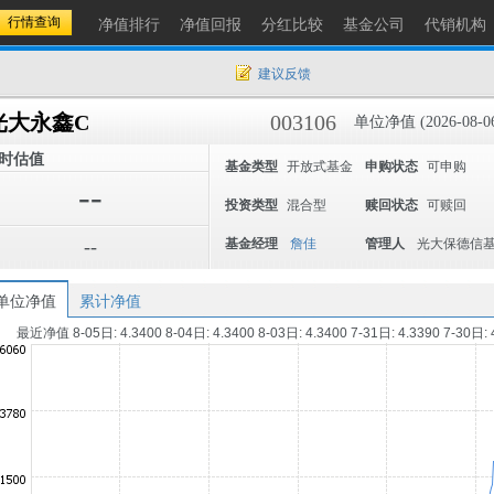
净值排行
净值回报
分红比较
基金公司
代销机构
建议反馈
光大永鑫C
003106
单位净值 (2026-08-0
时估值
基金类型
开放式基金
申购状态
可申购
--
投资类型
混合型
赎回状态
可赎回
--
基金经理
詹佳
管理人
光大保德信
单位净值
累计净值
最近净值 8-05日: 4.3400 8-04日: 4.3400 8-03日: 4.3400 7-31日: 4.3390 7-30日: 