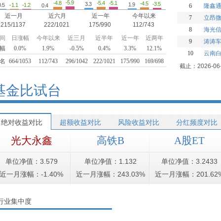
-5.9
-5.4
-5.1
-4.8
-4.5
-3.5
3.3
1.9
-1.2
-1.1
0.5
0.4
6
隆鑫
近一月
近六月
近一年
今年以来
7
立昂
215/1137
222/1021
175/990
112/743
8
海光
间
日涨幅
今年以来
近三月
近半年
近一年
近两年
9
涛涛
幅
0.0%
1.9%
-0.5%
0.4%
3.3%
12.1%
10
云南
名
664/1053
112/743
296/1042
222/1021
175/990
169/698
截止：2026-06
基金比试台
绝对收益对比
超额收益对比
风险收益对比
分红频度对比
光大永鑫
高铁B
A股ET
单位净值：3.579
单位净值：1.132
单位净值：3.2433
近一月涨幅：-1.40%
近一月涨幅：243.03%
近一月涨幅：201.62
行业集中度