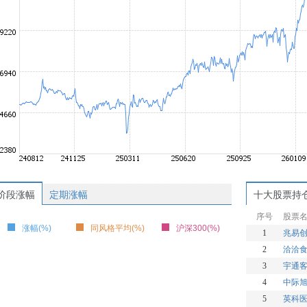
阶段涨幅
定期涨幅
十大股票持
序号
股票
涨幅(%)
同风格平均(%)
沪深300(%)
1
兆易
2
洽洽
3
宇通
4
中际
5
英科