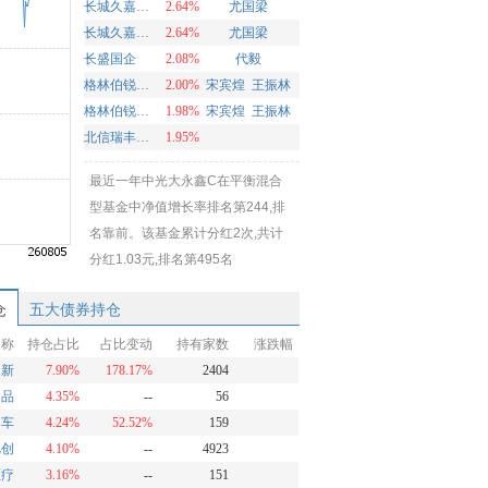
长城久嘉创新成长混合C
2.64%
尤国梁
长城久嘉创新成长混合A
2.64%
尤国梁
长盛国企
2.08%
代毅
格林伯锐灵活配置A
2.00%
宋宾煌
王振林
格林伯锐灵活配置C
1.98%
宋宾煌
王振林
北信瑞丰鼎丰
1.95%
最近一年中光大永鑫C在平衡混合
型基金中净值增长率排名第244,排
名靠前。该基金累计分红2次,共计
分红1.03元,排名第495名
仓
五大债券持仓
名称
持仓占比
占比变动
持有家数
涨跌幅
创新
7.90%
178.17%
2404
食品
4.35%
--
56
客车
4.24%
52.52%
159
旭创
4.10%
--
4923
医疗
3.16%
--
151