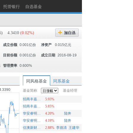
托管银行
自选基金
6)
4.3410
(0.02%)
成立份额
0.001亿份
净资产
0.015亿元
目前份额
0.001亿份
成立日期
2016-08-19
基
管理费率
0.600%
同风格基金
同系基金
4.3390
基金简称
基金经理
招商丰嘉混合A
5.93%
招商丰嘉混合C
5.85%
华安睿明两年定开混合A
4.20%
陆奔
华安睿明两年定开混合C
4.19%
陆奔
信澳新财富混合
2.88%
李德清
王建华