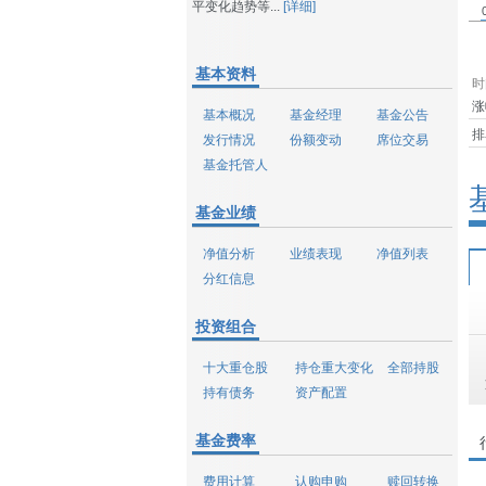
平变化趋势等...
[详细]
基本资料
时
涨
基本概况
基金经理
基金公告
排
发行情况
份额变动
席位交易
基金托管人
基金业绩
净值分析
业绩表现
净值列表
分红信息
投资组合
十大重仓股
持仓重大变化
全部持股
持有债务
资产配置
基金费率
费用计算
认购申购
赎回转换