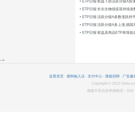
ETP日报:长生生物假疫苗持续发
ETP日报:活跃分级A多数涨跌持
ETP日报:活跃分级A多上涨,德国
-->
设置首页
-
搜狗输入法
-
支付中心
-
搜狐招聘
-
广告服
Copyright
©
2015 Sohu.co
搜狐不良信息举报电话：010－6