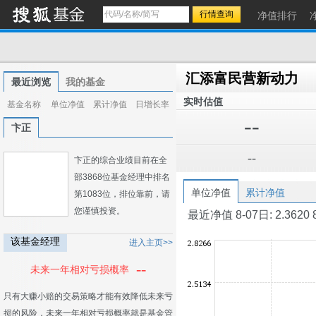
净值排行
汇添富民营新动力
最近浏览
我的基金
实时估值
基金名称
单位净值
累计净值
日增长率
--
卞正
--
卞正的综合业绩目前在全
部3868位基金经理中排名
单位净值
累计净值
第1083位，排位靠前，请
您谨慎投资。
最近净值 8-07日: 2.3620 8-0
该基金经理
进入主页>>
--
未来一年相对亏损概率
只有大赚小赔的交易策略才能有效降低未来亏
损的风险，未来一年相对亏损概率就是基金管