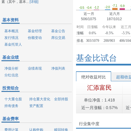
素（其中，基本...
[详细]
-7.1
-5.9
-2.0
-1.2
-0.5
-0.4
近一月
近六月
506/1075
187/1012
基本资料
时间
日涨幅
今年以来
近三
基本概况
基金经理
基金公告
涨幅
0.6%
-0.5%
-5.5%
发行情况
份额变动
席位交易
排名
303/1079
200/903
406/104
基金托管人
基金比试台
基金业绩
净值分析
业绩表现
净值列表
分红信息
绝对收益对比
超额收
汇添富民
投资组合
十大重仓股
持仓重大变化
全部持股
单位净值：1.418
持有债务
资产配置
近一月涨幅：0.57%
近
基金费率
行业集中度
费用计算
认购申购
赎回转换