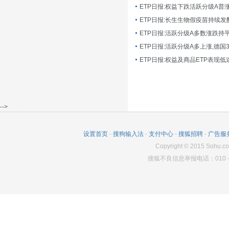
ETP日报:长生生物假疫苗持续发
ETP日报:活跃分级A多数涨跌持
ETP日报:活跃分级A多上涨,德国
-->
设置首页
-
搜狗输入法
-
支付中心
-
搜狐招聘
-
广告服
Copyright
©
2015 Sohu.co
搜狐不良信息举报电话：010－6