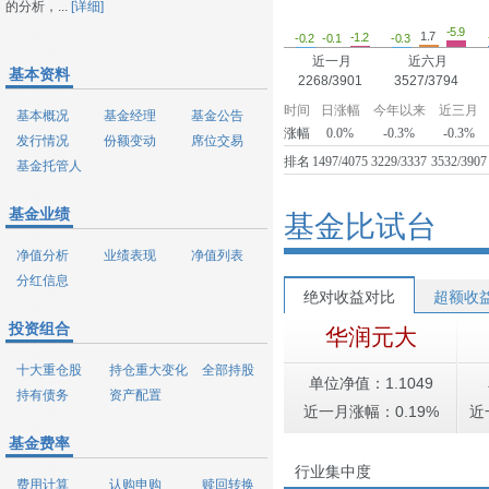
的分析，...
[详细]
-5.9
1.7
-1.2
-0.3
-0.2
-0.1
近一月
近六月
基本资料
2268/3901
3527/3794
时间
日涨幅
今年以来
近三月
基本概况
基金经理
基金公告
涨幅
0.0%
-0.3%
-0.3%
发行情况
份额变动
席位交易
排名
1497/4075
3229/3337
3532/3907
基金托管人
基金业绩
基金比试台
净值分析
业绩表现
净值列表
分红信息
绝对收益对比
超额收
投资组合
华润元大
十大重仓股
持仓重大变化
全部持股
单位净值：1.1049
持有债务
资产配置
近一月涨幅：0.19%
近
基金费率
行业集中度
费用计算
认购申购
赎回转换