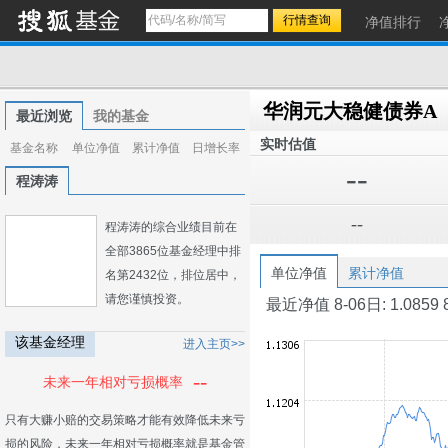
净值排行
华润元大稳健债券A
最近浏览
我的基金
实时估值
基金名称
单位净值
累计净值
日增长率
--
程涛涛
--
程涛涛的综合业绩目前在
全部3865位基金经理中排
单位净值
累计净值
名第2432位，排位居中，
请您谨慎投资。
最近净值 8-06日: 1.0859 8-0
该基金经理
进入主页>>
--
未来一年相对亏损概率
只有大赚小赔的交易策略才能有效降低未来亏
损的风险，未来一年相对亏损概率就是基金管