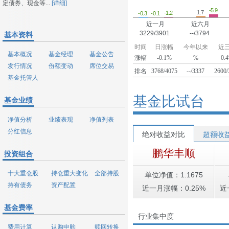
定债券、现金等...
[详细]
-5.9
1.7
-1.2
-0.3
-0.1
近一月
近六月
3229/3901
--/3794
基本资料
时间
日涨幅
今年以来
近
基本概况
基金经理
基金公告
涨幅
-0.1%
%
0.
发行情况
份额变动
席位交易
排名
3768/4075
--/3337
2600/
基金托管人
基金比试台
基金业绩
净值分析
业绩表现
净值列表
分红信息
绝对收益对比
超额收
鹏华丰顺
投资组合
十大重仓股
持仓重大变化
全部持股
单位净值：1.1675
持有债务
资产配置
近一月涨幅：0.25%
近
基金费率
行业集中度
费用计算
认购申购
赎回转换