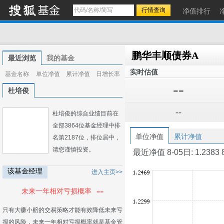
净值排行
鹏华丰顺债券A
最近浏览
我的基金
实时估值
基金名称
单位净值
累计净值
日增长率
--
杜培俊
--
杜培俊的综合业绩目前在
全部3864位基金经理中排
单位净值
累计净值
名第2187位，排位居中，
请您谨慎投资。
最近净值 8-05日: 1.2383 8-0
该基金经理
进入主页>>
--
未来一年相对亏损概率
只有大赚小赔的交易策略才能有效降低未来亏
损的风险，未来一年相对亏损概率就是基金管