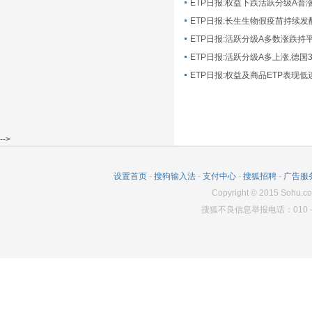
ETP日报:长生生物假疫苗持续发
ETP日报:活跃分级A多数涨跌持
ETP日报:活跃分级A多上涨,德国
-->
设置首页
-
搜狗输入法
-
支付中心
-
搜狐招聘
-
广告服
Copyright
©
2015 Sohu.co
搜狐不良信息举报电话：010－6