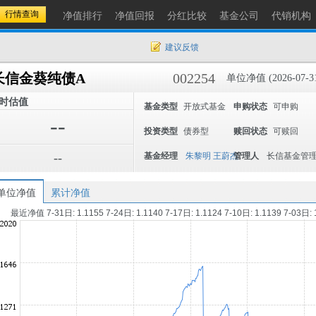
净值排行
净值回报
分红比较
基金公司
代销机构
建议反馈
长信金葵纯债A
002254
单位净值 (2026-07-3
时估值
基金类型
开放式基金
申购状态
可申购
--
投资类型
债券型
赎回状态
可赎回
--
基金经理
朱黎明
王蔚杰
管理人
长信基金管
单位净值
累计净值
最近净值 7-31日: 1.1155 7-24日: 1.1140 7-17日: 1.1124 7-10日: 1.1139 7-03日: 