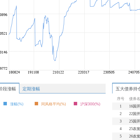
阶段涨幅
定期涨幅
五大债券持
序号
债券
涨幅(%)
同风格平均(%)
沪深300(%)
1
16国开
2
22国开
3
25国开
4
25农发
5
26农发