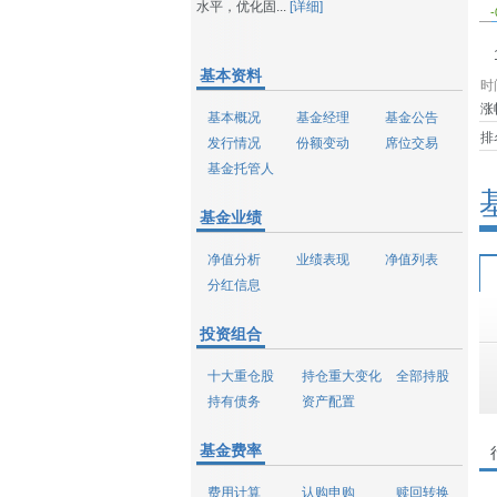
水平，优化固...
[详细]
-
基本资料
时
涨
基本概况
基金经理
基金公告
排
发行情况
份额变动
席位交易
基金托管人
基金业绩
净值分析
业绩表现
净值列表
分红信息
投资组合
十大重仓股
持仓重大变化
全部持股
持有债务
资产配置
基金费率
费用计算
认购申购
赎回转换