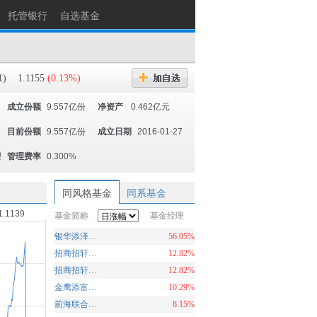
托管银行
自选基金
1)
1.1155
(0.13%)
成立份额
9.557亿份
净资产
0.462亿元
目前份额
9.557亿份
成立日期
2016-01-27
理
管理费率
0.300%
同风格基金
同系基金
1.1139
基金简称
基金经理
银华添泽定期开放债券
56.05%
招商招轩纯债C
12.82%
招商招轩纯债A
12.82%
金鹰添富纯债债券
10.29%
前海联合泳盛纯债A
8.15%