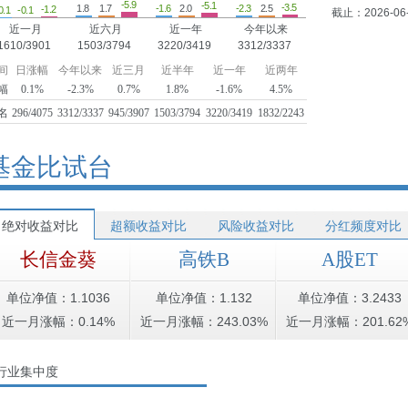
-5.9
-5.1
-3.5
2.5
-2.3
2.0
1.8
1.7
-1.6
-1.2
0.1
-0.1
截止：2026-06
近一月
近六月
近一年
今年以来
1610/3901
1503/3794
3220/3419
3312/3337
间
日涨幅
今年以来
近三月
近半年
近一年
近两年
幅
0.1%
-2.3%
0.7%
1.8%
-1.6%
4.5%
名
296/4075
3312/3337
945/3907
1503/3794
3220/3419
1832/2243
基金比试台
绝对收益对比
超额收益对比
风险收益对比
分红频度对比
长信金葵
高铁B
A股ET
单位净值：1.1036
单位净值：1.132
单位净值：3.2433
近一月涨幅：0.14%
近一月涨幅：243.03%
近一月涨幅：201.62
行业集中度