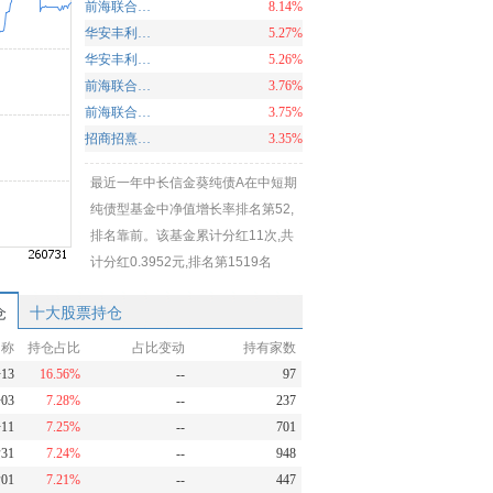
前海联合泳盛纯债C
8.14%
华安丰利18个月定开债C
5.27%
华安丰利18个月定开债A
5.26%
前海联合泳祺纯债C
3.76%
前海联合泳祺纯债A
3.75%
招商招熹纯债A
3.35%
最近一年中长信金葵纯债A在中短期
纯债型基金中净值增长率排名第52,
排名靠前。该基金累计分红11次,共
计分红0.3952元,排名第1519名
仓
十大股票持仓
名称
持仓占比
占比变动
持有家数
13
16.56%
--
97
03
7.28%
--
237
11
7.25%
--
701
31
7.24%
--
948
01
7.21%
--
447