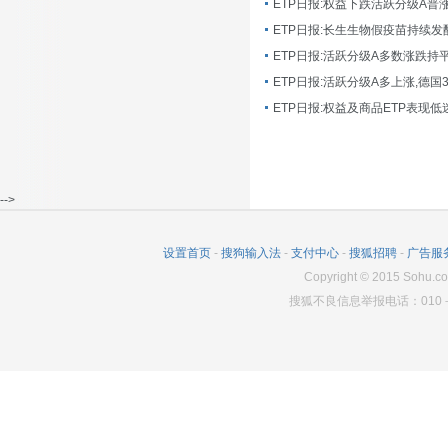
ETP日报:长生生物假疫苗持续发
ETP日报:活跃分级A多数涨跌持
ETP日报:活跃分级A多上涨,德国
-->
设置首页
-
搜狗输入法
-
支付中心
-
搜狐招聘
-
广告服
Copyright
©
2015 Sohu.co
搜狐不良信息举报电话：010－6