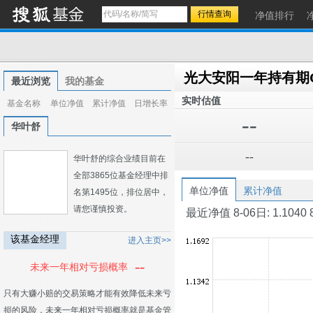
净值排行
光大安阳一年持有期
最近浏览
我的基金
实时估值
基金名称
单位净值
累计净值
日增长率
--
华叶舒
--
华叶舒的综合业绩目前在
全部3865位基金经理中排
单位净值
累计净值
名第1495位，排位居中，
请您谨慎投资。
最近净值 8-06日: 1.1040 8-0
该基金经理
进入主页>>
--
未来一年相对亏损概率
只有大赚小赔的交易策略才能有效降低未来亏
损的风险，未来一年相对亏损概率就是基金管