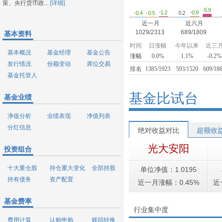
策、央行货币政...
[详细]
-5.9
-1.2
-0.9
-0.5
-0.4
0.2
近一月
近六月
1029/2313
689/1809
基本资料
时间
日涨幅
今年以来
近三
基本概况
基金经理
基金公告
涨幅
0.0%
1.1%
-0.2%
发行情况
份额变动
席位交易
排名
1385/1923
593/1520
609/18
基金托管人
基金比试台
基金业绩
净值分析
业绩表现
净值列表
分红信息
绝对收益对比
超额收
光大安阳
投资组合
十大重仓股
持仓重大变化
全部持股
单位净值：1.0195
持有债务
资产配置
近一月涨幅：0.45%
近
基金费率
行业集中度
费用计算
认购申购
赎回转换