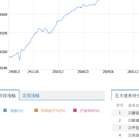
阶段涨幅
定期涨幅
五大债券持
序号
债券
涨幅(%)
同风格平均(%)
沪深300(%)
1
21建
2
21邮
3
21平
4
21兴