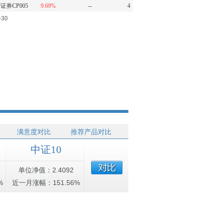
证券CP005
9.69%
--
4
-30
满意度对比
推荐产品对比
中证10
单位净值：2.4092
%
近一月涨幅：151.56%