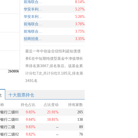
前海联合泳盛纯债C
8.14%
华安丰利18个月定开债C
5.27%
华安丰利18个月定开债A
5.26%
前海联合泳祺纯债C
3.76%
前海联合泳祺纯债A
3.75%
招商招熹纯债A
3.35%
最近一年中创金合信恒利超短债债
券E在中短期纯债型基金中净值增长
率排名第3867,排名靠后。该基金累
计分红7次,共计分红0.185元,排名第
3491名
仓
十大股票持仓
名称
持仓占比
占比变动
持有家数
设银行二级01
9.85%
21.91%
205
储银行二级01
9.84%
10.81%
138
安银行二级
9.83%
--
89
业银行二级02
9.82%
--
76