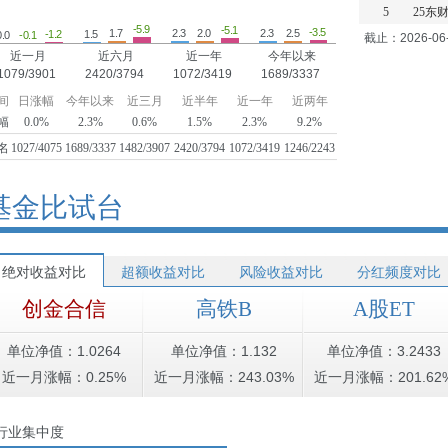
5
25东财
-5.9
-5.1
-3.5
2.5
2.3
2.3
2.0
1.7
1.5
-1.2
-0.1
0.0
截止：2026-06
近一月
近六月
近一年
今年以来
1079/3901
2420/3794
1072/3419
1689/3337
间
日涨幅
今年以来
近三月
近半年
近一年
近两年
幅
0.0%
2.3%
0.6%
1.5%
2.3%
9.2%
名
1027/4075
1689/3337
1482/3907
2420/3794
1072/3419
1246/2243
基金比试台
绝对收益对比
超额收益对比
风险收益对比
分红频度对比
创金合信
高铁B
A股ET
单位净值：1.0264
单位净值：1.132
单位净值：3.2433
近一月涨幅：0.25%
近一月涨幅：243.03%
近一月涨幅：201.62
行业集中度