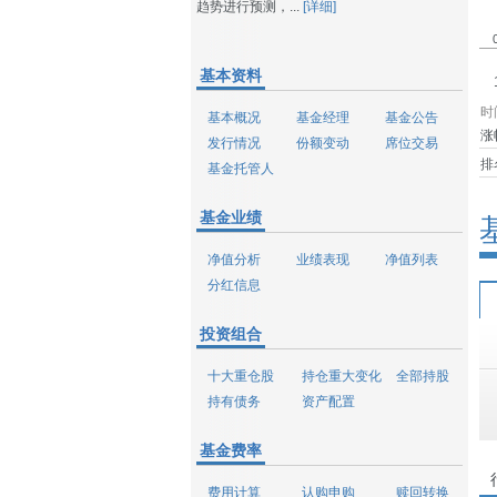
趋势进行预测，...
[详细]
基本资料
时
基本概况
基金经理
基金公告
涨
发行情况
份额变动
席位交易
排
基金托管人
基金业绩
净值分析
业绩表现
净值列表
分红信息
投资组合
十大重仓股
持仓重大变化
全部持股
持有债务
资产配置
基金费率
费用计算
认购申购
赎回转换