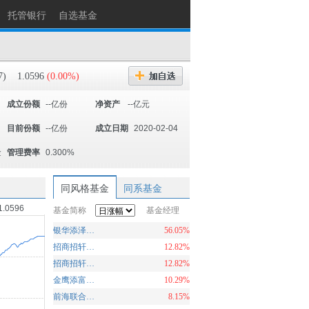
托管银行
自选基金
7)
1.0596
(0.00%)
成立份额
--亿份
净资产
--亿元
目前份额
--亿份
成立日期
2020-02-04
金
管理费率
0.300%
同风格基金
同系基金
1.0596
基金简称
基金经理
银华添泽定期开放债券
56.05%
招商招轩纯债C
12.82%
招商招轩纯债A
12.82%
金鹰添富纯债债券
10.29%
前海联合泳盛纯债A
8.15%