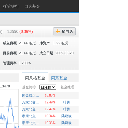
托管银行
自选基金
6)
1.3990
(0.36%)
成立份额
21.440亿份
净资产
1.563亿元
目前份额
21.440亿份
成立日期
2009-03-20
管理费率
1.200%
同风格基金
同系基金
1.3470
基金简称
基金经理
国金鑫运灵活配置
18.83%
万家北交所慧选两年定期开放混合A
12.49%
叶勇
万家北交所慧选两年定期开放混合C
12.47%
叶勇
泰康北交所精选两年定开混合发起A
10.34%
陆建巍
泰康北交所精选两年定开混合发起C
10.33%
陆建巍