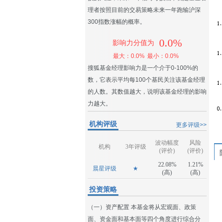
理者按照目前的交易策略未来一年跑输沪深
300指数涨幅的概率。
0.0%
影响力分值为
最大：0.0%
最小：0.0%
搜狐基金经理影响力是一个介于0-100%的
数，它表示平均每100个基民关注该基金经理
的人数。其数值越大，说明该基金经理的影响
力越大。
机构评级
更多评级>>
波动幅度
风险
机构
3年评级
(评价)
(评价)
22.08%
1.21%
晨星评级
★
(高)
(高)
投资策略
（一）资产配置 本基金将从宏观面、政策
面、资金面和基本面等四个角度进行综合分