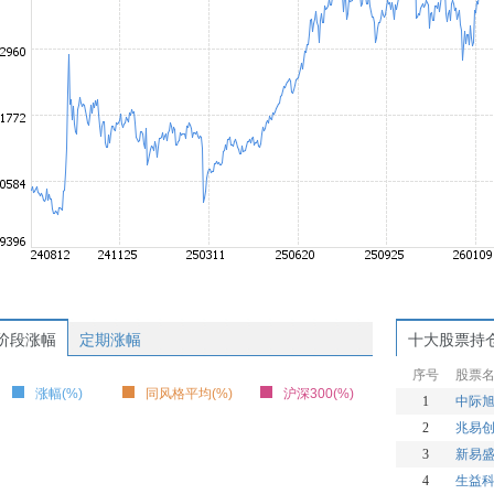
阶段涨幅
定期涨幅
十大股票持
序号
股票
涨幅(%)
同风格平均(%)
沪深300(%)
1
中际
2
兆易
3
新易
4
生益