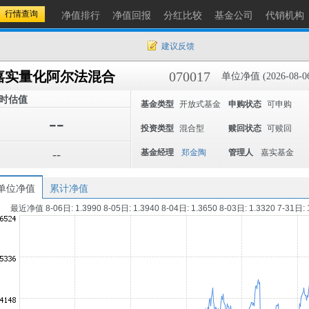
净值排行
净值回报
分红比较
基金公司
代销机构
建议反馈
嘉实量化阿尔法混合
070017
单位净值 (2026-08-0
时估值
基金类型
开放式基金
申购状态
可申购
--
投资类型
混合型
赎回状态
可赎回
--
基金经理
郑金陶
管理人
嘉实基金
单位净值
累计净值
最近净值 8-06日: 1.3990 8-05日: 1.3940 8-04日: 1.3650 8-03日: 1.3320 7-31日: 