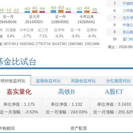
5
宁德
-10.3
-9.3
-8.2
-8.1
-6.3
-5.9
-5.7
-5.1
-3.5
-1.2
-1.2
0.8
6
三环
近一月
近六月
近一年
今年以来
7
北方
2846/6036
2014/5503
2286/5082
1928/5042
8
中微
间
日涨幅
今年以来
近三月
近半年
近一年
近两年
9
东山
幅
0.4%
-5.7%
-7.1%
-6.3%
-9.3%
-8.3%
10
厦门
名
1872/5912
1928/5042
2779/5718
2014/5503
2286/5082
1292/2696
截止：2026-06
基金比试台
绝对收益对比
超额收益对比
风险收益对比
分红频度对比
嘉实量化
高铁B
A股ET
单位净值：1.175
单位净值：1.132
单位净值：3.2433
近一月涨幅：-3.53%
近一月涨幅：243.03%
近一月涨幅：201.62
申购赎回
资产配置