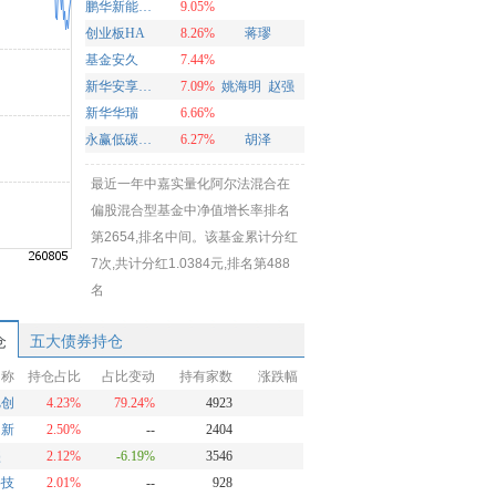
鹏华新能源混合
9.05%
创业板HA
8.26%
蒋璆
基金安久
7.44%
新华安享多裕定开混合
7.09%
姚海明
赵强
新华华瑞
6.66%
永赢低碳环保智选混合发起A
6.27%
胡泽
最近一年中嘉实量化阿尔法混合在
偏股混合型基金中净值增长率排名
第2654,排名中间。该基金累计分红
7次,共计分红1.0384元,排名第488
名
仓
五大债券持仓
名称
持仓占比
占比变动
持有家数
涨跌幅
旭创
4.23%
79.24%
4923
创新
2.50%
--
2404
盛
2.12%
-6.19%
3546
科技
2.01%
--
928