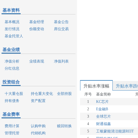
基本资料
基本概况
基金经理
基金公告
发行情况
份额变动
席位交易
基金托管人
基金业绩
净值分析
业绩表现
净值列表
分红信息
投资组合
升贴水率涨幅
升贴水率跌
十大重仓股
持仓重大变化
全部持股
序号
基金简称
持有债务
资产配置
1
KC芯片
2
E金融B
基金费率
3
全球芯片
4
财通福鑫
费用计算
认购申购
赎回转换
5
工银蒙能清洁能源REIT
管理托管
代销机构