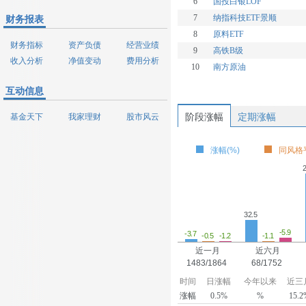
6
国投白银LOF
7
纳指科技ETF景顺
财务报表
8
原料ETF
财务指标
资产负债
经营业绩
9
高铁B级
收入分析
净值变动
费用分析
10
南方原油
互动信息
阶段涨幅
定期涨幅
基金天下
我家理财
股市风云
涨幅(%)
同风格平
2
32.5
-5.9
-3.7
-1.2
-1.1
-0.5
近一月
近六月
1483/1864
68/1752
时间
日涨幅
今年以来
近三
涨幅
0.5%
%
15.2