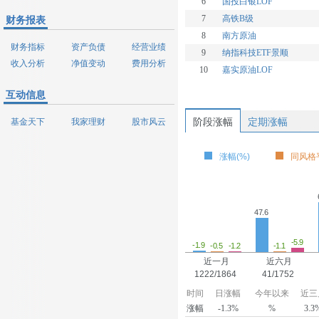
6
国投白银LOF
7
高铁B级
财务报表
8
南方原油
财务指标
资产负债
经营业绩
9
纳指科技ETF景顺
收入分析
净值变动
费用分析
10
嘉实原油LOF
互动信息
阶段涨幅
定期涨幅
基金天下
我家理财
股市风云
涨幅(%)
同风格平
47.6
-5.9
-1.9
-1.2
-1.1
-0.5
近一月
近六月
1222/1864
41/1752
时间
日涨幅
今年以来
近三
涨幅
-1.3%
%
3.3