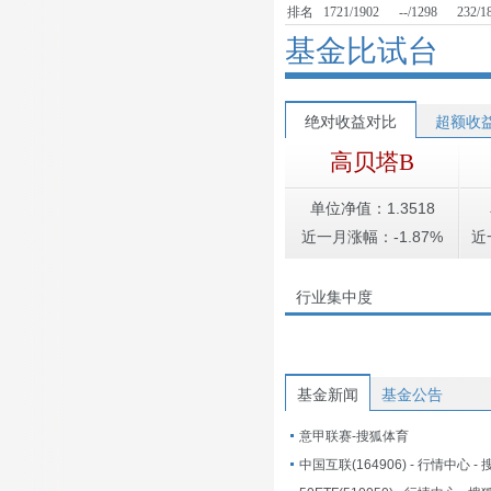
排名
1721/1902
--/1298
232/1
基金比试台
绝对收益对比
超额收
高贝塔B
单位净值：1.3518
近一月涨幅：-1.87%
近
行业集中度
基金新闻
基金公告
意甲联赛-搜狐体育
中国互联(164906) - 行情中心 -