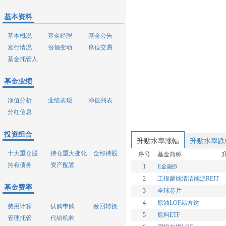
基本资料
基本概况
基金经理
基金公告
发行情况
份额变动
席位交易
基金托管人
基金业绩
净值分析
业绩表现
净值列表
分红信息
投资组合
升贴水率涨幅
升贴水率跌
十大重仓股
持仓重大变化
全部持股
序号
基金简称
持有债务
资产配置
1
E金融B
2
工银蒙能清洁能源REIT
基金费率
3
全球芯片
4
原油LOF易方达
费用计算
认购申购
赎回转换
5
原料ETF
管理托管
代销机构