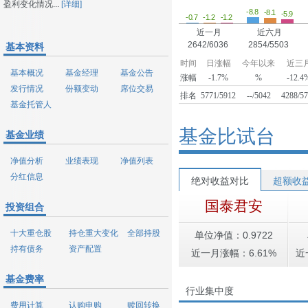
盈利变化情况...
[详细]
-8.8
-8.1
-5.9
-1.2
-1.2
-0.7
近一月
近六月
2642/6036
2854/5503
基本资料
时间
日涨幅
今年以来
近三
基本概况
基金经理
基金公告
涨幅
-1.7%
%
-12.4
发行情况
份额变动
席位交易
排名
5771/5912
--/5042
4288/5
基金托管人
基金比试台
基金业绩
净值分析
业绩表现
净值列表
分红信息
绝对收益对比
超额收
国泰君安
投资组合
十大重仓股
持仓重大变化
全部持股
单位净值：0.9722
持有债务
资产配置
近一月涨幅：6.61%
近
基金费率
行业集中度
费用计算
认购申购
赎回转换