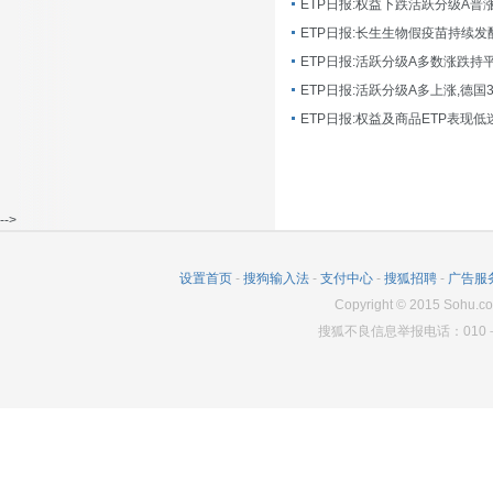
ETP日报:长生生物假疫苗持续发
ETP日报:活跃分级A多数涨跌持
ETP日报:活跃分级A多上涨,德国
-->
设置首页
-
搜狗输入法
-
支付中心
-
搜狐招聘
-
广告服
Copyright
©
2015 Sohu.co
搜狐不良信息举报电话：010－6