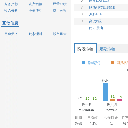
6
国投白银LOF
财务指标
资产负债
经营业绩
7
纳指科技ETF景顺
收入分析
净值变动
费用分析
8
原料ETF
9
高铁B级
互动信息
10
南方原油
基金天下
我家理财
股市风云
阶段涨幅
定期涨幅
涨幅(%)
同风格平
1
64.0
-8.1
-5.9
2.2
-1.2
-1.2
近一月
近六月
512/6036
5/5503
时间
日涨幅
今年以来
近
涨幅
-0.5%
%
30.