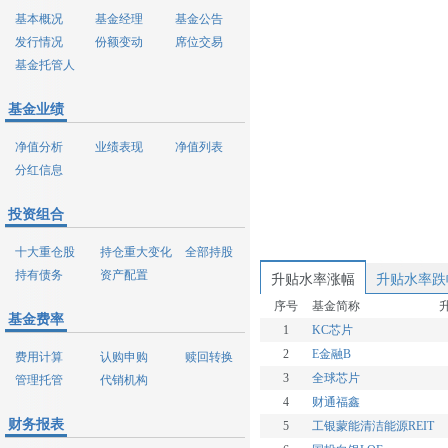
基本概况
基金经理
基金公告
发行情况
份额变动
席位交易
基金托管人
基金业绩
净值分析
业绩表现
净值列表
分红信息
投资组合
十大重仓股
持仓重大变化
全部持股
持有债务
资产配置
升贴水率涨幅
升贴水率跌
序号
基金简称
基金费率
1
KC芯片
2
E金融B
费用计算
认购申购
赎回转换
3
全球芯片
管理托管
代销机构
4
财通福鑫
财务报表
5
工银蒙能清洁能源REIT