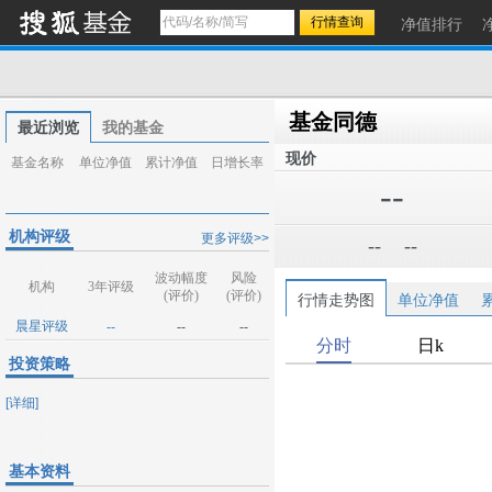
净值排行
基金同德
最近浏览
我的基金
现价
基金名称
单位净值
累计净值
日增长率
--
机构评级
更多评级>>
--
--
波动幅度
风险
机构
3年评级
(评价)
(评价)
行情走势图
单位净值
晨星评级
--
--
--
投资策略
[详细]
基本资料