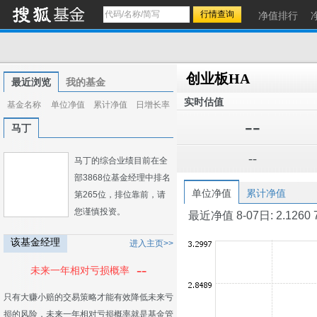
净值排行
创业板HA
最近浏览
我的基金
实时估值
基金名称
单位净值
累计净值
日增长率
--
马丁
--
马丁的综合业绩目前在全
部3868位基金经理中排名
单位净值
累计净值
第265位，排位靠前，请
您谨慎投资。
最近净值 8-07日: 2.1260 7-3
该基金经理
进入主页>>
--
未来一年相对亏损概率
只有大赚小赔的交易策略才能有效降低未来亏
损的风险，未来一年相对亏损概率就是基金管