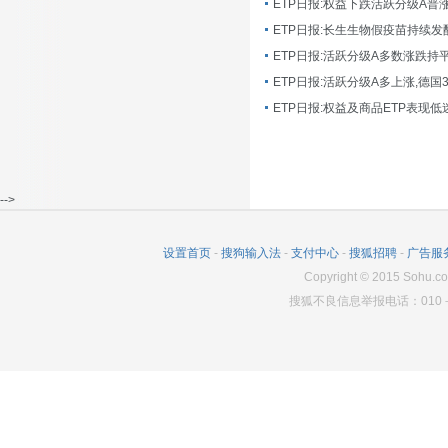
ETP日报:长生生物假疫苗持续发
ETP日报:活跃分级A多数涨跌持
ETP日报:活跃分级A多上涨,德国
-->
设置首页
-
搜狗输入法
-
支付中心
-
搜狐招聘
-
广告服
Copyright
©
2015 Sohu.co
搜狐不良信息举报电话：010－6