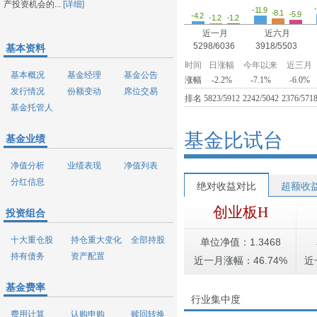
产投资机会的...
[详细]
-11.9
-8.1
-5.9
-4.2
-1.2
-1.2
近一月
近六月
5298/6036
3918/5503
基本资料
时间
日涨幅
今年以来
近三月
基本概况
基金经理
基金公告
涨幅
-2.2%
-7.1%
-6.0%
发行情况
份额变动
席位交易
排名
5823/5912
2242/5042
2376/571
基金托管人
基金比试台
基金业绩
净值分析
业绩表现
净值列表
分红信息
绝对收益对比
超额收
创业板H
投资组合
十大重仓股
持仓重大变化
全部持股
单位净值：1.3468
持有债务
资产配置
近一月涨幅：46.74%
近
基金费率
行业集中度
费用计算
认购申购
赎回转换