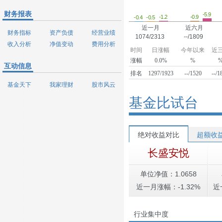
财务报表
-5.9
-1.2
-0.9
-0.5
-0.4
近一月
近六月
财务指标
资产负债
经营业绩
1074/2313
--/1809
收入分析
净值变动
费用分析
时间
日涨幅
今年以来
近
涨幅
0.0%
%
互动信息
排名
1297/1923
--/1520
--/1
基金天下
我家理财
股市风云
基金比试台
绝对收益对比
超额收
长盛安悦
单位净值：1.0658
近一月涨幅：-1.32%
近
行业集中度