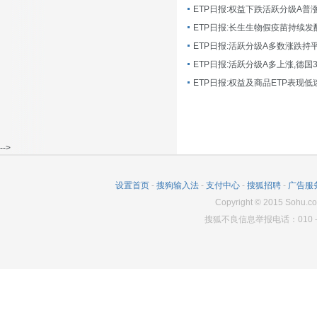
ETP日报:长生生物假疫苗持续发
ETP日报:活跃分级A多数涨跌持
ETP日报:活跃分级A多上涨,德国
-->
设置首页
-
搜狗输入法
-
支付中心
-
搜狐招聘
-
广告服
Copyright
©
2015 Sohu.co
搜狐不良信息举报电话：010－6