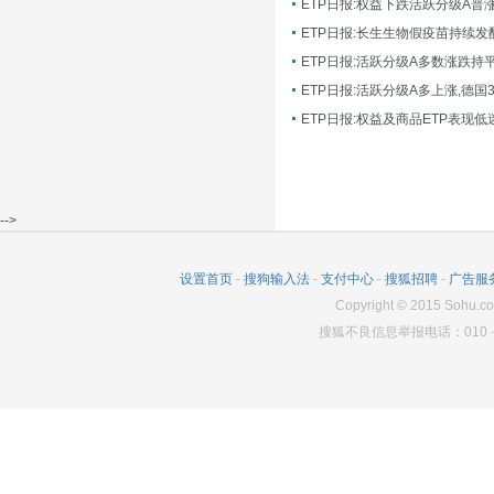
ETP日报:长生生物假疫苗持续发
ETP日报:活跃分级A多数涨跌持
ETP日报:活跃分级A多上涨,德国
-->
设置首页
-
搜狗输入法
-
支付中心
-
搜狐招聘
-
广告服
Copyright
©
2015 Sohu.co
搜狐不良信息举报电话：010－6