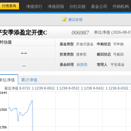
净值排行
净值回报
分红比较
基金公司
代销机构
建议反馈
平安季添盈定开债C
006987
单位净值 (2026-08-0
时估值
基金类型
开放式基金
申购状态
可申购
--
投资类型
债券型
赎回状态
可赎回
--
基金经理
欧阳亮
管理人
平安基金
单位净值
累计净值
最近净值 8-07日: 1.1239 8-06日: 1.1236 8-05日: 1.1236 8-04日: 1.1236 8-03日: 