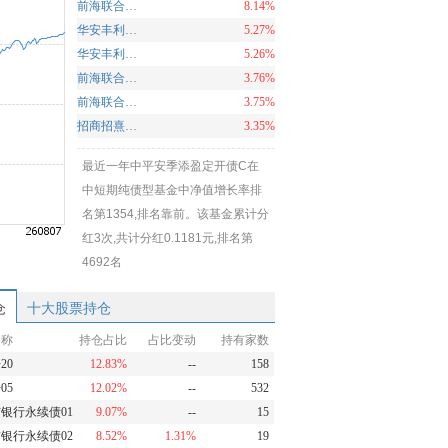
前海联合泳盛纯债C
8.14%
华安丰利18个月定开债C
5.27%
华安丰利18个月定开债A
5.26%
前海联合泳祺纯债C
3.76%
前海联合泳祺纯债A
3.75%
招商招熹纯债A
3.35%
最近一年中平安季添盈定开债C在
中短期纯债型基金中净值增长率排
名第1354,排名靠前。该基金累计分
红3次,共计分红0.1181元,排名第
4692名
仓
十大股票持仓
名称
持仓占比
占比变动
持有家数
20
12.83%
--
158
05
12.02%
--
532
信银行永续债01
9.07%
--
15
京银行永续债02
8.52%
1.31%
19