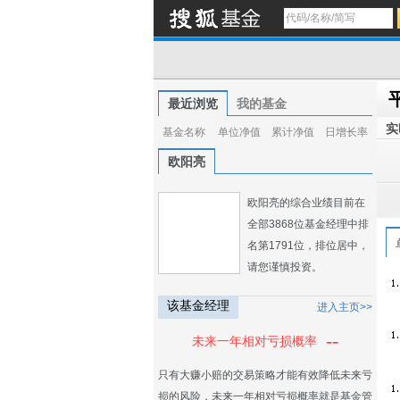
最近浏览
我的基金
实
基金名称
单位净值
累计净值
日增长率
欧阳亮
欧阳亮的综合业绩目前在
全部3868位基金经理中排
名第1791位，排位居中，
请您谨慎投资。
该基金经理
进入主页>>
--
未来一年相对亏损概率
只有大赚小赔的交易策略才能有效降低未来亏
损的风险，未来一年相对亏损概率就是基金管