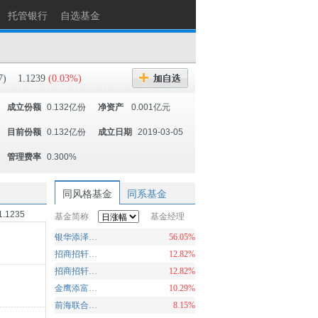
托管银行
自选基金
7)
1.1239
(0.03%)
成立份额
0.132亿份
净资产
0.001亿元
目前份额
0.132亿份
成立日期
2019-03-05
管理费率
0.300%
同风格基金
同系基金
1.1235
基金简称
基金经理
银华添泽定期开放债券
56.05%
招商招轩纯债C
12.82%
招商招轩纯债A
12.82%
金鹰添富纯债债券
10.29%
前海联合泳盛纯债A
8.15%