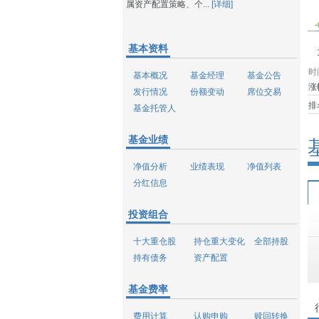
属资产配置策略、个...
[详细]
-
基本资料
时
基本概况
基金经理
基金公告
涨
发行情况
份额变动
席位交易
排
基金托管人
基金业绩
净值分析
业绩表现
净值列表
分红信息
投资组合
十大重仓股
持仓重大变化
全部持股
持有债务
资产配置
基金费率
费用计算
认购申购
赎回转换