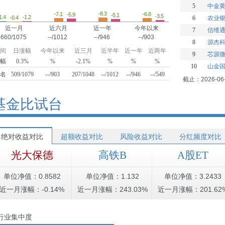
5
中金
-8.3
-7.1
-6.8
-5.9
-5.1
-3.5
1.4
-1.2
-0.4
6
农业
近一月
近六月
近一年
今年以来
7
信维
660/1075
--/1012
--/946
--/903
8
源杰
间
日涨幅
今年以来
近三月
近半年
近一年
近两年
9
芯源
幅
0.3%
%
-2.1%
%
%
%
10
山金
名
509/1079
--/903
207/1048
--/1012
--/946
--/549
截止：2026-06
基金比试台
绝对收益对比
超额收益对比
风险收益对比
分红频度对比
光大保德
高铁B
A股ET
单位净值：0.8582
单位净值：1.132
单位净值：3.2433
近一月涨幅：-0.14%
近一月涨幅：243.03%
近一月涨幅：201.62
行业集中度