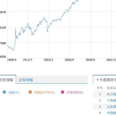
阶段涨幅
定期涨幅
十大股票持
序号
股票
涨幅(%)
同风格平均(%)
沪深300(%)
1
长江
2
工商
3
山东
4
中国