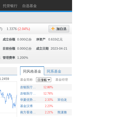
托管银行
自选基金
7)
1.3376
(2.04%)
成立份额
0.000亿份
净资产
0.633亿元
目前份额
0.000亿份
成立日期
2023-04-21
基
管理费率
1.200%
同风格基金
同系基金
1.2459
基金简称
基金经理
农银医疗精选股票A
12.80%
农银医疗精选股票C
12.76%
华夏优势精选股票
2.33%
宋伯龙
基金汉博
2.23%
南方香港LOF
2.21%
熊潇雅