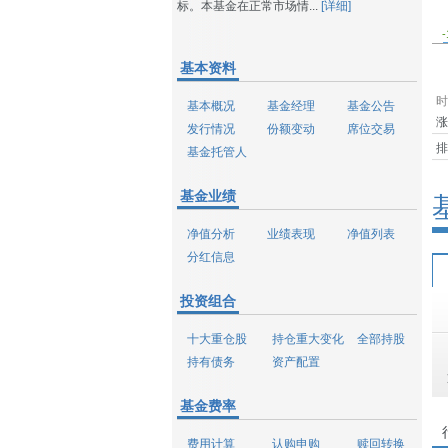
标。本基金在正常市场情...
[详细]
-
基本资料
时
基本概况
基金经理
基金公告
涨
发行情况
份额变动
席位交易
排
基金托管人
基金业绩
净值分析
业绩表现
净值列表
分红信息
投资组合
十大重仓股
持仓重大变化
全部持股
持有债务
资产配置
基金费率
费用计算
认购申购
赎回转换