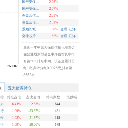
国寿安保创新医药股票C
2.08%
国寿安保创新医药股票A
2.07%
创金合信优价成长C
2.03%
创金合信优价成长A
2.02%
景顺长城全球半导体A(QDII-LOF)美元
1.66%
金璜
汪洋
全球芯片
1.62%
金璜
汪洋
最近一年中光大保德信量化股票C
在普通股票型基金中净值增长率排
名第503,排名中间。该基金累计分
红1次,共计分红0.0025元,排名第
8652名
仓
五大债券持仓
名称
持仓占比
占比变动
持有家数
涨跌幅
电力
6.43%
2.55%
644
银行
1.99%
-33.67%
431
黄金
1.93%
-51.87%
118
银行
1.69%
-20.66%
178