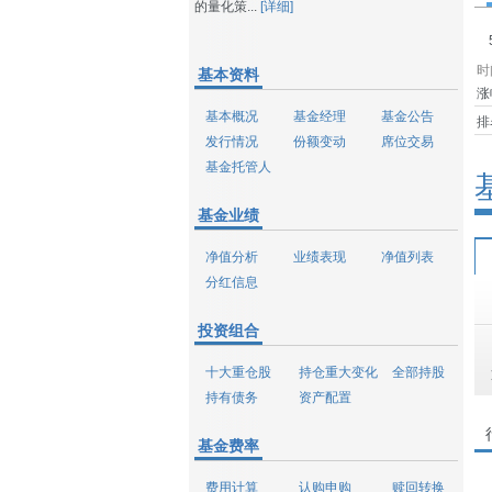
的量化策...
[详细]
时
基本资料
涨
基本概况
基金经理
基金公告
排
发行情况
份额变动
席位交易
基金托管人
基金业绩
净值分析
业绩表现
净值列表
分红信息
投资组合
十大重仓股
持仓重大变化
全部持股
持有债务
资产配置
基金费率
费用计算
认购申购
赎回转换