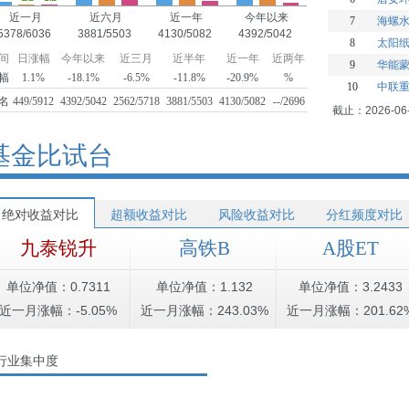
近一月
近六月
近一年
今年以来
7
海螺
5378/6036
3881/5503
4130/5082
4392/5042
8
太阳
间
日涨幅
今年以来
近三月
近半年
近一年
近两年
9
华能
幅
1.1%
-18.1%
-6.5%
-11.8%
-20.9%
%
10
中联
名
449/5912
4392/5042
2562/5718
3881/5503
4130/5082
--/2696
截止：2026-06
基金比试台
绝对收益对比
超额收益对比
风险收益对比
分红频度对比
九泰锐升
高铁B
A股ET
单位净值：0.7311
单位净值：1.132
单位净值：3.2433
近一月涨幅：-5.05%
近一月涨幅：243.03%
近一月涨幅：201.62
行业集中度