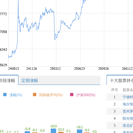
阶段涨幅
定期涨幅
十大股票持
序号
股票
涨幅(%)
同风格平均(%)
沪深300(%)
1
宁德
2
海尔
3
贵州
4
阳光
5
淮北
-20.9
-18.1
-11.8
-10.3
-8.2
-8.1
-5.9
-5.1
4.5
-3.5
-1.2
-1.2
6
盾安