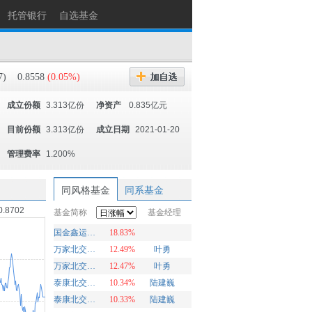
托管银行
自选基金
7)
0.8558
(0.05%)
成立份额
3.313亿份
净资产
0.835亿元
目前份额
3.313亿份
成立日期
2021-01-20
管理费率
1.200%
同风格基金
同系基金
0.8702
基金简称
基金经理
国金鑫运灵活配置
18.83%
万家北交所慧选两年定期开放混合A
12.49%
叶勇
万家北交所慧选两年定期开放混合C
12.47%
叶勇
泰康北交所精选两年定开混合发起A
10.34%
陆建巍
泰康北交所精选两年定开混合发起C
10.33%
陆建巍