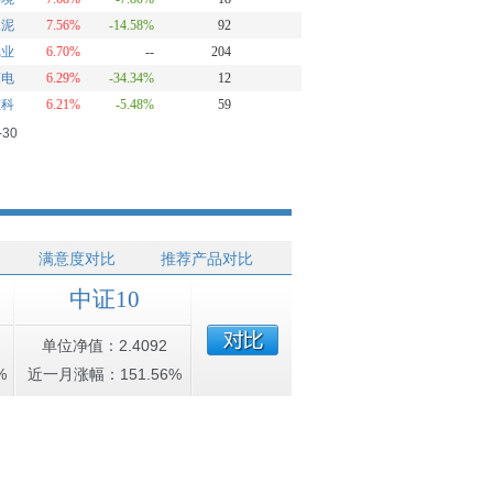
水泥
7.56%
-14.58%
92
纸业
6.70%
--
204
蒙电
6.29%
-34.34%
12
重科
6.21%
-5.48%
59
-30
满意度对比
推荐产品对比
中证10
单位净值：2.4092
%
近一月涨幅：151.56%