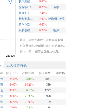
鹏华新能源混合
9.05%
创业板HA
8.26%
蒋璆
基金安久
7.44%
新华安享多裕定开混合
7.09%
姚海明
赵强
新华华瑞
6.66%
永赢低碳环保智选混合发起A
6.27%
胡泽
最近一年中九泰锐升混合在偏股混
合型基金中净值增长率排名第3650,
排名中间。 该基金无分红信息。
仓
五大债券持仓
名称
持仓占比
占比变动
持有家数
涨跌幅
时代
9.47%
-3.96%
3861
智家
9.00%
14.21%
339
茅台
8.38%
-6.16%
1727
电源
8.37%
-1.30%
978
矿业
8.27%
21.08%
99
环境
7.68%
-7.80%
18