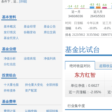
条件下，追...
[详细]
-8.3
-8.1
-5.9
-1.4
-1.2
-1.2
近一月
近六月
3460/6036
2645/5503
基本资料
时间
日涨幅
今年以来
近三月
基本概况
基金经理
基金公告
涨幅
0.4%
-10.8%
-8.6%
发行情况
份额变动
席位交易
排名
2123/5912
3135/5042
3309/57
基金托管人
基金比试台
基金业绩
净值分析
业绩表现
净值列表
分红信息
绝对收益对比
超额收
东方红智
投资组合
十大重仓股
持仓重大变化
全部持股
单位净值：0.6627
持有债务
资产配置
近一月涨幅：-2.05%
近
基金费率
行业集中度
费用计算
认购申购
赎回转换