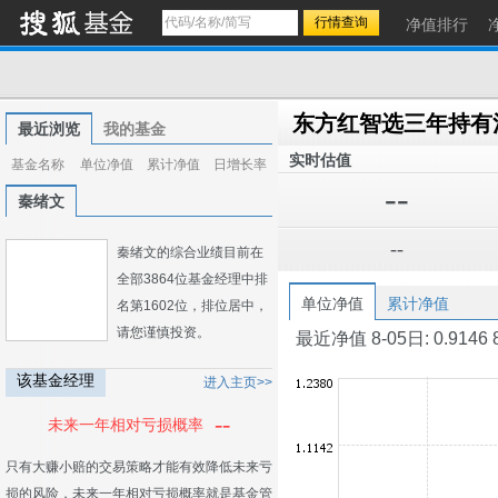
净值排行
东方红智选三年持有
最近浏览
我的基金
实时估值
基金名称
单位净值
累计净值
日增长率
--
秦绪文
--
秦绪文的综合业绩目前在
全部3864位基金经理中排
单位净值
累计净值
名第1602位，排位居中，
请您谨慎投资。
最近净值 8-05日: 0.9146 8-0
该基金经理
进入主页>>
--
未来一年相对亏损概率
只有大赚小赔的交易策略才能有效降低未来亏
损的风险，未来一年相对亏损概率就是基金管