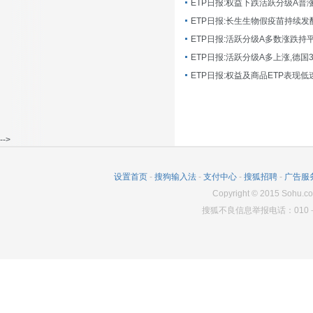
ETP日报:长生生物假疫苗持续发
ETP日报:活跃分级A多数涨跌持
ETP日报:活跃分级A多上涨,德国
-->
设置首页
-
搜狗输入法
-
支付中心
-
搜狐招聘
-
广告服
Copyright
©
2015 Sohu.co
搜狐不良信息举报电话：010－6