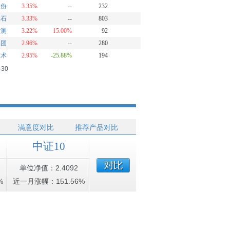
股份
3.35%
--
232
巨石
3.33%
--
803
检测
3.22%
15.00%
92
集团
2.96%
--
280
技术
2.95%
-25.88%
194
-30
满意度对比
推荐产品对比
中证10
单位净值：2.4092
%
近一月涨幅：151.56%