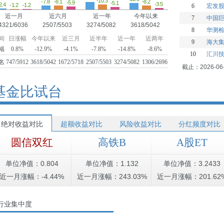
-10.3
-8.2
-8.1
-7.8
-5.9
-5.1
-3.5
2.4
-1.2
-1.2
6
宏发
近一月
近六月
近一年
今年以来
7
中国
4321/6036
2507/5503
3274/5082
3618/5042
8
华测
间
日涨幅
今年以来
近三月
近半年
近一年
近两年
9
海大
幅
0.8%
-12.9%
-4.1%
-7.8%
-14.8%
-8.6%
10
汇川
名
747/5912
3618/5042
1672/5718
2507/5503
3274/5082
1306/2696
截止：2026-06
基金比试台
绝对收益对比
超额收益对比
风险收益对比
分红频度对比
圆信双红
高铁B
A股ET
单位净值：0.804
单位净值：1.132
单位净值：3.2433
近一月涨幅：-4.44%
近一月涨幅：243.03%
近一月涨幅：201.62
行业集中度