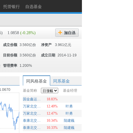
托管银行
自选基金
6)
1.0858
(-0.28%)
成立份额
3.560亿份
净资产
3.961亿元
目前份额
3.560亿份
成立日期
2014-11-19
金
管理费率
1.200%
同风格基金
同系基金
1.0670
基金简称
基金经理
国金鑫运灵活配置
18.83%
万家北交所慧选两年定期开放混合A
12.49%
叶勇
万家北交所慧选两年定期开放混合C
12.47%
叶勇
泰康北交所精选两年定开混合发起A
10.34%
陆建巍
泰康北交所精选两年定开混合发起C
10.33%
陆建巍