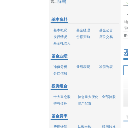
高...
[详细]
-
基本资料
时
涨
基本概况
基金经理
基金公告
排
发行情况
份额变动
席位交易
基金托管人
基金业绩
净值分析
业绩表现
净值列表
分红信息
投资组合
十大重仓股
持仓重大变化
全部持股
持有债务
资产配置
基金费率
费用计算
认购申购
赎回转换