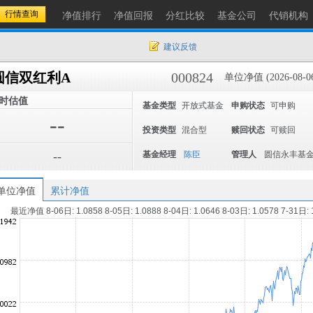
净值排行
净值回报
分红比较
基金公司
代销机构
建议反馈
圆信双红利A
000824
单位净值 (2026-08-0
时估值
基金类型
开放式基金
申购状态
可申购
--
投资类型
混合型
赎回状态
可赎回
--
基金经理
陈臣
管理人
圆信永丰基
单位净值
累计净值
最近净值 8-06日: 1.0858 8-05日: 1.0888 8-04日: 1.0646 8-03日: 1.0578 7-31日: 