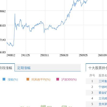
阶段涨幅
定期涨幅
十大股票持
序号
股票
涨幅(%)
同风格平均(%)
沪深300(%)
1
三环
2
宁德
3
紫金
4
立讯
5
贵州
-14.8
-12.9