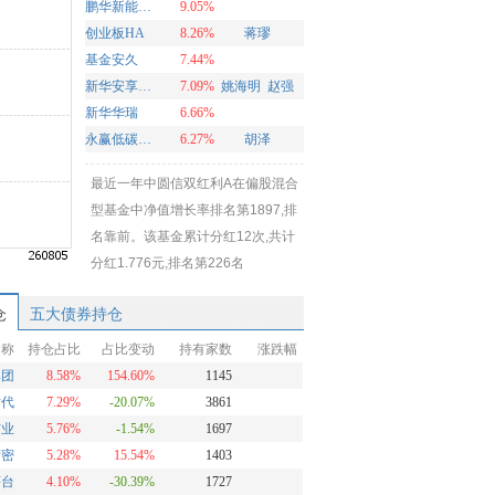
鹏华新能源混合
9.05%
创业板HA
8.26%
蒋璆
基金安久
7.44%
新华安享多裕定开混合
7.09%
姚海明
赵强
新华华瑞
6.66%
永赢低碳环保智选混合发起A
6.27%
胡泽
最近一年中圆信双红利A在偏股混合
型基金中净值增长率排名第1897,排
名靠前。该基金累计分红12次,共计
分红1.776元,排名第226名
仓
五大债券持仓
名称
持仓占比
占比变动
持有家数
涨跌幅
集团
8.58%
154.60%
1145
时代
7.29%
-20.07%
3861
矿业
5.76%
-1.54%
1697
精密
5.28%
15.54%
1403
茅台
4.10%
-30.39%
1727