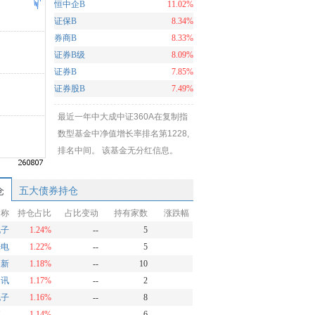
恒中企B
11.02%
证保B
8.34%
券商B
8.33%
证券B级
8.09%
证券B
7.85%
证券股B
7.49%
最近一年中大成中证360A在复制指
数型基金中净值增长率排名第1228,
排名中间。 该基金无分红信息。
仓
五大债券持仓
名称
持仓占比
占比变动
持有家数
涨跌幅
电子
1.24%
--
5
光电
1.22%
--
5
高新
1.18%
--
10
通讯
1.17%
--
2
电子
1.16%
--
8
森
1.14%
--
6