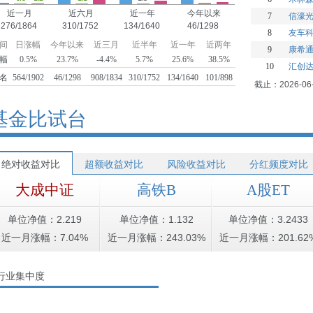
近一月
近六月
近一年
今年以来
7
信濠
276/1864
310/1752
134/1640
46/1298
8
友车
间
日涨幅
今年以来
近三月
近半年
近一年
近两年
9
康希
幅
0.5%
23.7%
-4.4%
5.7%
25.6%
38.5%
10
汇创
名
564/1902
46/1298
908/1834
310/1752
134/1640
101/898
截止：2026-06
基金比试台
绝对收益对比
超额收益对比
风险收益对比
分红频度对比
大成中证
高铁B
A股ET
单位净值：2.219
单位净值：1.132
单位净值：3.2433
近一月涨幅：7.04%
近一月涨幅：243.03%
近一月涨幅：201.62
行业集中度