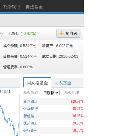
托管银行
自选基金
7)
3.2943
(-0.43%)
成立份额
0.524亿份
净资产
6.093亿元
目前份额
0.524亿份
成立日期
2016-02-03
管理费率
0.800%
同风格基金
同系基金
3.1551
基金简称
基金经理
新丝路B
128.31%
银华稳进
48.71%
新丝路
36.05%
医药B级
29.20%
银行B份
18.76%