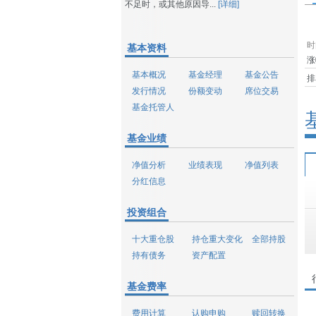
不足时，或其他原因导...
[详细]
时
基本资料
涨
基本概况
基金经理
基金公告
排
发行情况
份额变动
席位交易
基金托管人
基金业绩
净值分析
业绩表现
净值列表
分红信息
投资组合
十大重仓股
持仓重大变化
全部持股
持有债务
资产配置
基金费率
费用计算
认购申购
赎回转换