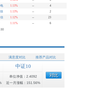
光电
1.13%
--
4
科技
1.13%
--
2
通信
1.12%
--
23
达
1.11%
--
6
-30
满意度对比
推荐产品对比
中证10
单位净值：2.4092
%
近一月涨幅：151.56%