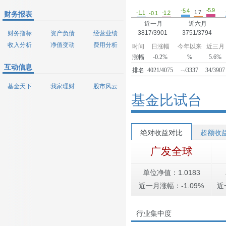
-5.9
-5.4
1.7
-1.2
-1.1
-0.1
财务报表
近一月
近六月
3817/3901
3751/3794
财务指标
资产负债
经营业绩
收入分析
净值变动
费用分析
时间
日涨幅
今年以来
近三月
涨幅
-0.2%
%
5.6%
互动信息
排名
4021/4075
--/3337
34/3907
基金天下
我家理财
股市风云
基金比试台
绝对收益对比
超额收
广发全球
单位净值：1.0183
近一月涨幅：-1.09%
近
行业集中度