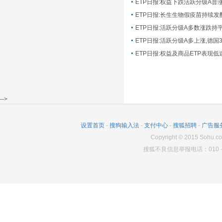
ETP日报:长生生物假疫苗持续发
ETP日报:活跃分级A多数涨跌持
ETP日报:活跃分级A多上涨,德国
-->
设置首页
-
搜狗输入法
-
支付中心
-
搜狐招聘
-
广告服
Copyright
©
2015 Sohu.co
搜狐不良信息举报电话：010－6