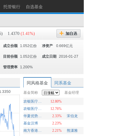
托管银行
自选基金
6)
1.4370
(1.41%)
成立份额
1.052亿份
净资产
0.669亿元
目前份额
1.052亿份
成立日期
2016-01-27
管理费率
1.200%
同风格基金
同系基金
1.3350
基金简称
基金经理
农银医疗精选股票A
12.80%
农银医疗精选股票C
12.76%
华夏优势精选股票
2.33%
宋伯龙
基金汉博
2.23%
南方香港LOF
2.21%
熊潇雅