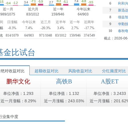
-8.3
7.4
-7.1
-6.8
-5.9
5.5
-5.1
-3.5
3.4
2.7
-1.2
-0.4
6
利和
近一月
近六月
近一年
今年以来
7
新迅
989/1075
83/1012
159/946
64/903
8
领益
间
日涨幅
今年以来
近三月
近半年
近一年
近两年
9
华勤
幅
-0.3%
7.4%
-20.3%
3.4%
2.7%
-17.7%
10
春秋
名
814/1079
64/903
971/1048
83/1012
159/946
374/549
截止：2026-06
基金比试台
绝对收益对比
超额收益对比
风险收益对比
分红频度对比
鹏华文化
高铁B
A股ET
单位净值：1.293
单位净值：1.132
单位净值：3.2433
近一月涨幅：8.29%
近一月涨幅：243.03%
近一月涨幅：201.62
行业集中度