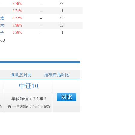
兴
8.76%
--
37
达
8.71%
--
1
智造
8.52%
--
52
技术
7.96%
--
85
电子
6.36%
--
1
-30
满意度对比
推荐产品对比
中证10
单位净值：2.4092
%
近一月涨幅：151.56%