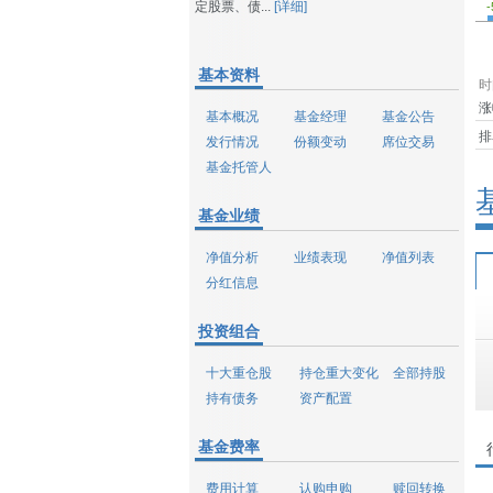
定股票、债...
[详细]
-
基本资料
时
涨
基本概况
基金经理
基金公告
排
发行情况
份额变动
席位交易
基金托管人
基金业绩
净值分析
业绩表现
净值列表
分红信息
投资组合
十大重仓股
持仓重大变化
全部持股
持有债务
资产配置
基金费率
费用计算
认购申购
赎回转换