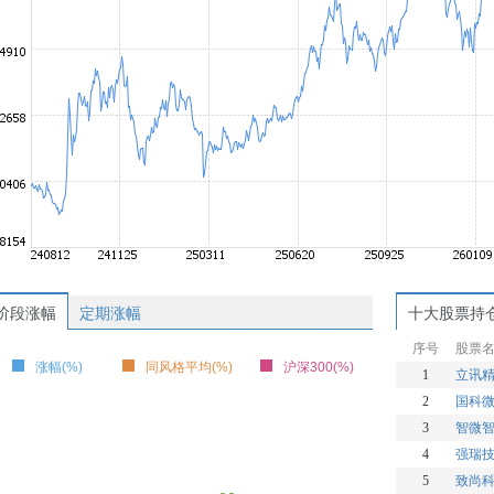
阶段涨幅
定期涨幅
十大股票持
序号
股票
涨幅(%)
同风格平均(%)
沪深300(%)
1
立讯
2
国科
3
智微
4
强瑞
5
致尚