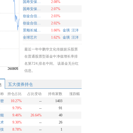
国寿安保创新医药股票C
2.08%
国寿安保创新医药股票A
2.07%
创金合信优价成长C
2.03%
创金合信优价成长A
2.02%
景顺长城全球半导体A(QDII-LOF)美元
1.66%
金璜
汪洋
全球芯片
1.62%
金璜
汪洋
最近一年中鹏华文化传媒娱乐股票
在普通股票型基金中净值增长率排
名第724,排名中间。 该基金无分红
信息。
仓
五大债券持仓
名称
持仓占比
占比变动
持有家数
涨跌幅
精密
10.27%
--
1403
微
9.79%
--
91
智能
9.46%
26.64%
40
技术
9.30%
--
26
科技
8.78%
--
1