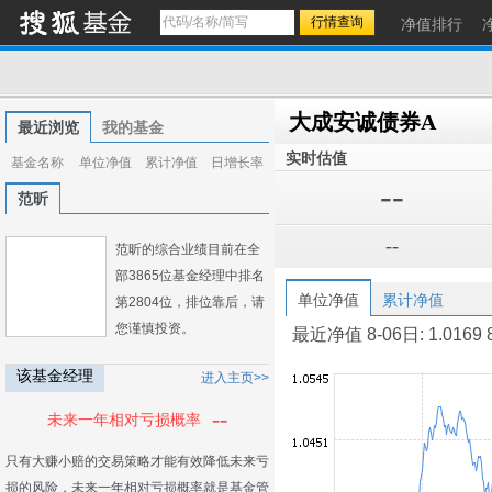
净值排行
大成安诚债券A
最近浏览
我的基金
实时估值
基金名称
单位净值
累计净值
日增长率
--
范昕
--
范昕的综合业绩目前在全
部3865位基金经理中排名
单位净值
累计净值
第2804位，排位靠后，请
您谨慎投资。
最近净值 8-06日: 1.0169 8-0
该基金经理
进入主页>>
--
未来一年相对亏损概率
只有大赚小赔的交易策略才能有效降低未来亏
损的风险，未来一年相对亏损概率就是基金管