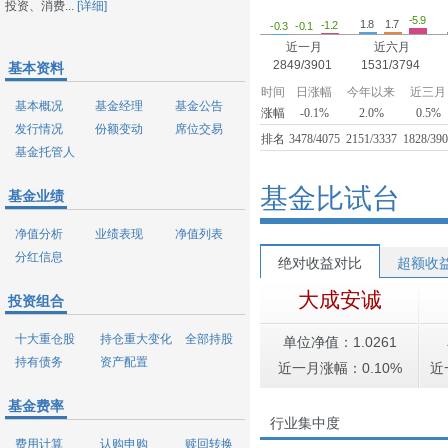
投资、消费...
[详细]
-5.9
1.8
1.7
-1.2
-0.3
-0.1
近一月
近六月
2849/3901
1531/3794
基本资料
时间
日涨幅
今年以来
近三月
基本概况
基金经理
基金公告
涨幅
-0.1%
2.0%
0.5%
发行情况
份额变动
席位交易
排名
3478/4075
2151/3337
1828/39
基金托管人
基金比试台
基金业绩
净值分析
业绩表现
净值列表
分红信息
绝对收益对比
超额收
大成安诚
投资组合
十大重仓股
持仓重大变化
全部持股
单位净值：1.0261
持有债务
资产配置
近一月涨幅：0.10%
近
基金费率
行业集中度
费用计算
认购申购
赎回转换