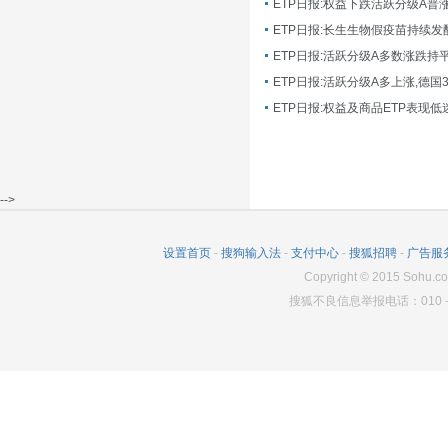
ETP日报:长生生物假疫苗持续发
ETP日报:活跃分级A多数涨跌持
ETP日报:活跃分级A多上涨,德国
-->
设置首页
-
搜狗输入法
-
支付中心
-
搜狐招聘
-
广告服
Copyright
©
2015 Sohu.co
搜狐不良信息举报电话：010－6