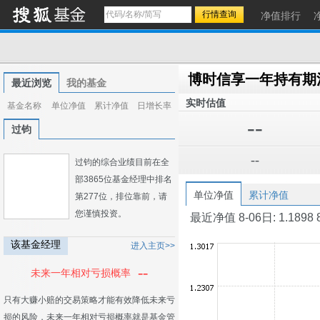
净值排行
博时信享一年持有期
最近浏览
我的基金
实时估值
基金名称
单位净值
累计净值
日增长率
--
过钧
--
过钧的综合业绩目前在全
部3865位基金经理中排名
单位净值
累计净值
第277位，排位靠前，请
您谨慎投资。
最近净值 8-06日: 1.1898 8-0
该基金经理
进入主页>>
--
未来一年相对亏损概率
只有大赚小赔的交易策略才能有效降低未来亏
损的风险，未来一年相对亏损概率就是基金管