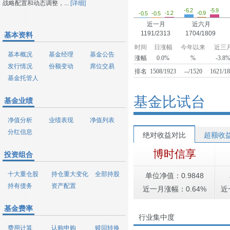
战略配置和动态调整，...
[详细]
-6.2
-5.9
-1.2
-0.9
-0.5
-0.5
近一月
近六月
1191/2313
1704/1809
基本资料
时间
日涨幅
今年以来
近三
基本概况
基金经理
基金公告
涨幅
0.0%
%
-3.8
发行情况
份额变动
席位交易
排名
1508/1923
--/1520
1621/1
基金托管人
基金比试台
基金业绩
净值分析
业绩表现
净值列表
分红信息
绝对收益对比
超额收
博时信享
投资组合
十大重仓股
持仓重大变化
全部持股
单位净值：0.9848
持有债务
资产配置
近一月涨幅：0.64%
近
基金费率
行业集中度
费用计算
认购申购
赎回转换