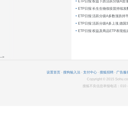
ETP日报:长生生物假疫苗持续发
ETP日报:活跃分级A多数涨跌持
ETP日报:活跃分级A多上涨,德国
-->
设置首页
-
搜狗输入法
-
支付中心
-
搜狐招聘
-
广告服
Copyright
©
2015 Sohu.co
搜狐不良信息举报电话：010－6