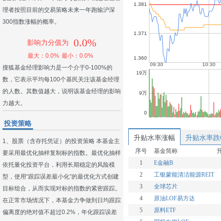
理者按照目前的交易策略未来一年跑输沪深
300指数涨幅的概率。
0.0%
影响力分值为
最大：0.0%
最小：0.0%
搜狐基金经理影响力是一个介于0-100%的
数，它表示平均每100个基民关注该基金经理
的人数。其数值越大，说明该基金经理的影响
力越大。
投资策略
升贴水率涨幅
升贴水率跌
1、股票（含存托凭证）的投资策略 本基金主
序号
基金简称
要采用最优化抽样复制标的指数。最优化抽样
1
E金融B
依托量化投资平台，利用长期稳定的风险模
2
工银蒙能清洁能源REIT
型，使用“跟踪误差最小化”的最优化方式创建
3
全球芯片
目标组合，从而实现对标的指数的紧密跟踪。
4
原油LOF易方达
在正常市场情况下，本基金力争做到日均跟踪
5
原料ETF
偏离度的绝对值不超过0.2%，年化跟踪误差