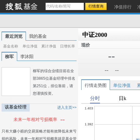
净值排行
中证2000
最近浏览
我的基金
现价
基金名称
单位净值
累计净值
日增长率
--
柳军
李沐阳
--
--
柳军的综合业绩目前在全
部3865位基金经理中排名
行情走势图
单位净值
第251位，排位靠前，请
您谨慎投资。
该基金经理
进入主页>>
--
未来一年相对亏损概率
只有大赚小赔的交易策略才能有效降低未来亏
损的风险，未来一年相对亏损概率就是基金管