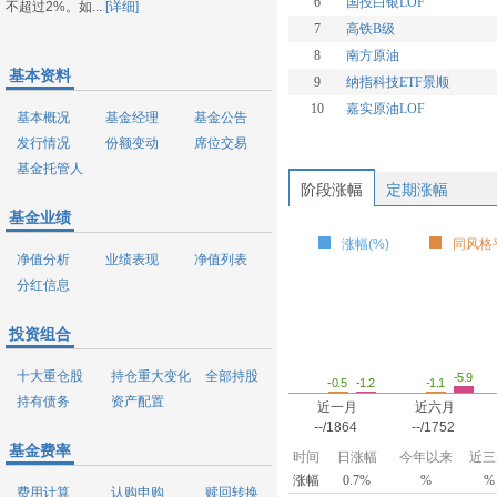
6
国投白银LOF
不超过2%。如...
[详细]
7
高铁B级
8
南方原油
基本资料
9
纳指科技ETF景顺
10
嘉实原油LOF
基本概况
基金经理
基金公告
发行情况
份额变动
席位交易
基金托管人
阶段涨幅
定期涨幅
基金业绩
涨幅(%)
同风格平
净值分析
业绩表现
净值列表
分红信息
投资组合
十大重仓股
持仓重大变化
全部持股
-5.9
-1.2
-1.1
-0.5
持有债务
资产配置
近一月
近六月
--/1864
--/1752
基金费率
时间
日涨幅
今年以来
近三
涨幅
0.7%
%
%
费用计算
认购申购
赎回转换