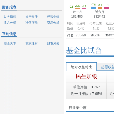
-7.6
-5.9
-5.1
-1.2
-0.9
-0.3
财务报表
近一月
近六月
182/485
332/442
财务指标
资产负债
经营业绩
收入分析
净值变动
费用分析
时间
日涨幅
今年以来
近三
涨幅
0.4%
-5.1%
-5.8
互动信息
排名
214/499
288/394
310/47
基金天下
我家理财
股市风云
基金比试台
绝对收益对比
超额收
民生加银
单位净值：0.767
近一月涨幅：7.95%
近
行业集中度