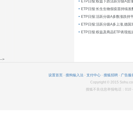
ETP日报:长生生物假疫苗持续发
ETP日报:活跃分级A多数涨跌持
ETP日报:活跃分级A多上涨,德国
-->
设置首页
-
搜狗输入法
-
支付中心
-
搜狐招聘
-
广告服
Copyright
©
2015 Sohu.co
搜狐不良信息举报电话：010－6