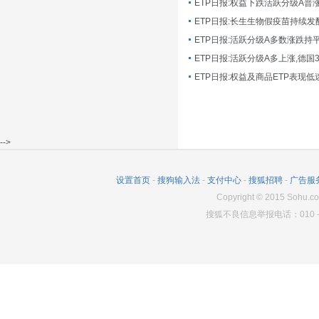
ETP日报:长生生物假疫苗持续发
ETP日报:活跃分级A多数涨跌持
ETP日报:活跃分级A多上涨,德国
-->
设置首页
-
搜狗输入法
-
支付中心
-
搜狐招聘
-
广告服
Copyright
©
2015 Sohu.co
搜狐不良信息举报电话：010－6