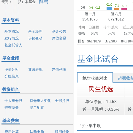
规定； （2）本基金...
[详细]
-11.0
-7.1
-5.9
-1.2
0.6
-0.4
近一月
近六月
354/1075
679/1012
基本资料
时间
日涨幅
今年以来
近三
基本概况
基金经理
基金公告
涨幅
-0.9%
-5.6%
-13.7
发行情况
份额变动
席位交易
排名
961/1079
372/903
848/104
基金托管人
基金比试台
基金业绩
净值分析
业绩表现
净值列表
分红信息
绝对收益对比
超额收
民生优选
投资组合
十大重仓股
持仓重大变化
全部持股
单位净值：1.453
持有债务
资产配置
近一月涨幅：0.35%
近
基金费率
行业集中度
费用计算
认购申购
赎回转换