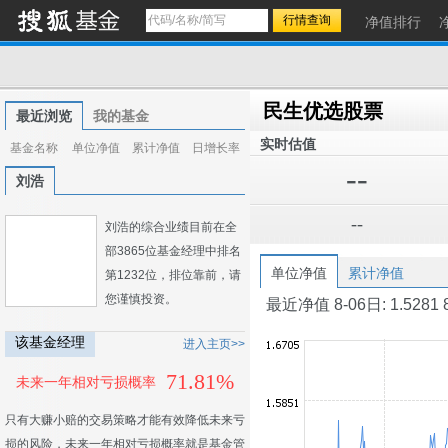
净值排行
民生优选股票
最近浏览
我的基金
实时估值
基金名称
单位净值
累计净值
日增长率
--
刘浩
--
刘浩的综合业绩目前在全
部3865位基金经理中排名
单位净值
累计净值
第1232位，排位靠前，请
您谨慎投资。
最近净值 8-06日: 1.5281 8-0
该基金经理
进入主页>>
71.81%
未来一年相对亏损概率
只有大赚小赔的交易策略才能有效降低未来亏
损的风险，未来一年相对亏损概率就是基金管