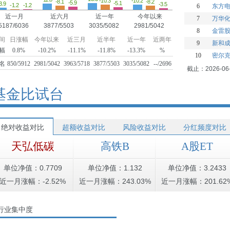
-10.3
-10.2
-8.2
-8.1
-5.9
-5.1
3.9
-3.5
-1.2
-1.2
6
东方
近一月
近六月
近一年
今年以来
7
万华
5187/6036
3877/5503
3035/5082
2981/5042
8
金雷
间
日涨幅
今年以来
近三月
近半年
近一年
近两年
9
新和
幅
0.8%
-10.2%
-11.1%
-11.8%
-13.3%
%
10
密尔
名
850/5912
2981/5042
3963/5718
3877/5503
3035/5082
--/2696
截止：2026-06
基金比试台
绝对收益对比
超额收益对比
风险收益对比
分红频度对比
天弘低碳
高铁B
A股ET
单位净值：0.7709
单位净值：1.132
单位净值：3.2433
近一月涨幅：-2.52%
近一月涨幅：243.03%
近一月涨幅：201.62
行业集中度