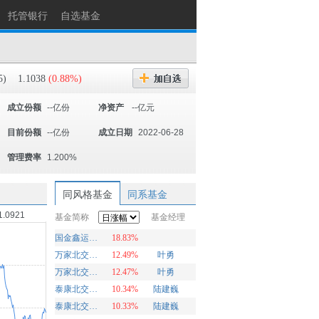
托管银行
自选基金
5)
1.1038
(0.88%)
成立份额
--亿份
净资产
--亿元
目前份额
--亿份
成立日期
2022-06-28
管理费率
1.200%
同风格基金
同系基金
1.0921
基金简称
基金经理
国金鑫运灵活配置
18.83%
万家北交所慧选两年定期开放混合A
12.49%
叶勇
万家北交所慧选两年定期开放混合C
12.47%
叶勇
泰康北交所精选两年定开混合发起A
10.34%
陆建巍
泰康北交所精选两年定开混合发起C
10.33%
陆建巍