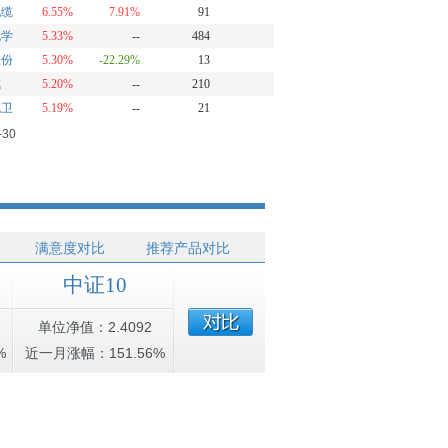
电缆
6.55%
7.91%
91
化学
5.33%
--
484
股份
5.30%
-22.29%
13
成
5.20%
--
210
克卫
5.19%
--
21
-30
满意度对比
推荐产品对比
中证10
单位净值：2.4092
%
近一月涨幅：151.56%