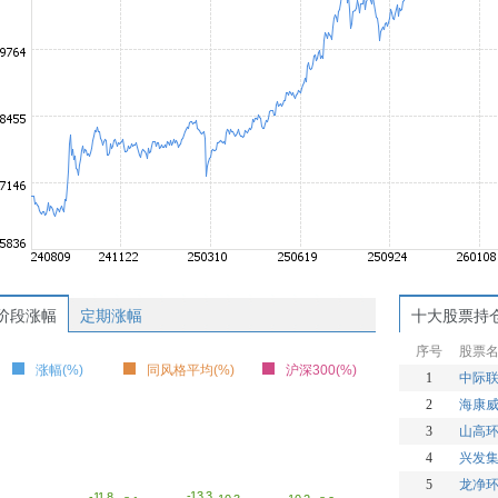
阶段涨幅
定期涨幅
十大股票持
序号
股票
涨幅(%)
同风格平均(%)
沪深300(%)
1
中际
2
海康
3
山高
4
兴发
5
龙净
-13.3
-11.8