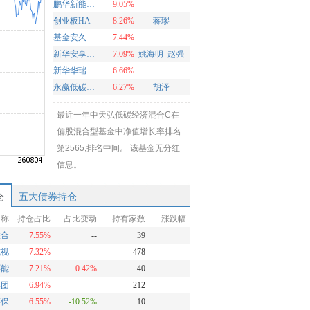
鹏华新能源混合
9.05%
创业板HA
8.26%
蒋璆
基金安久
7.44%
新华安享多裕定开混合
7.09%
姚海明
赵强
新华华瑞
6.66%
永赢低碳环保智选混合发起A
6.27%
胡泽
最近一年中天弘低碳经济混合C在
偏股混合型基金中净值增长率排名
第2565,排名中间。 该基金无分红
信息。
仓
五大债券持仓
名称
持仓占比
占比变动
持有家数
涨跌幅
联合
7.55%
--
39
威视
7.32%
--
478
环能
7.21%
0.42%
40
集团
6.94%
--
212
环保
6.55%
-10.52%
10