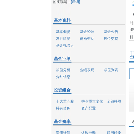
的实现是...
[详细]
-
基本资料
时
涨
基本概况
基金经理
基金公告
排
发行情况
份额变动
席位交易
基金托管人
基金业绩
净值分析
业绩表现
净值列表
分红信息
投资组合
十大重仓股
持仓重大变化
全部持股
持有债务
资产配置
基金费率
费用计算
认购申购
赎回转换