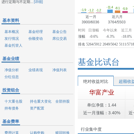
进行定期与不定期...
[详细]
-11.4
-8.1
-5.9
-1.9
-1.2
-1.2
近一月
近六月
基本资料
3900/6036
3764/5503
时间
日涨幅
今年以来
近三月
基本概况
基金经理
基金公告
涨幅
-0.6%
-6.3%
-18.0%
发行情况
份额变动
席位交易
排名
5264/5912
2049/5042
5111/571
基金托管人
基金业绩
基金比试台
净值分析
业绩表现
净值列表
分红信息
绝对收益对比
超额收
投资组合
华富产业
十大重仓股
持仓重大变化
全部持股
单位净值：1.44
持有债务
资产配置
近一月涨幅：3.40%
近
基金费率
行业集中度
费用计算
认购申购
赎回转换