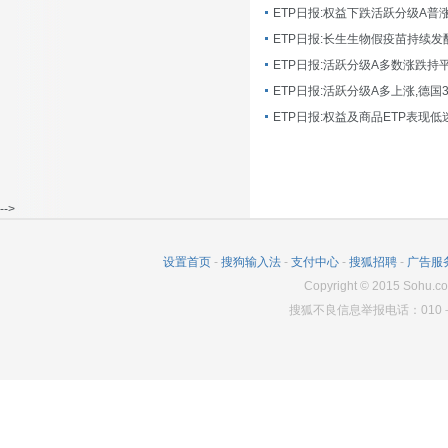
ETP日报:长生生物假疫苗持续发
ETP日报:活跃分级A多数涨跌持
ETP日报:活跃分级A多上涨,德国
-->
设置首页
-
搜狗输入法
-
支付中心
-
搜狐招聘
-
广告服
Copyright
©
2015 Sohu.co
搜狐不良信息举报电话：010－6