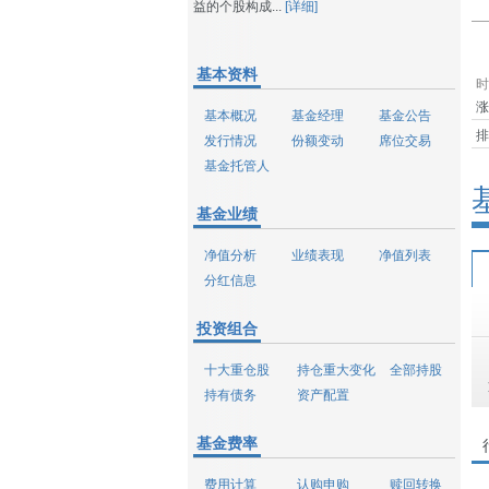
益的个股构成...
[详细]
基本资料
时
涨
基本概况
基金经理
基金公告
排
发行情况
份额变动
席位交易
基金托管人
基金业绩
净值分析
业绩表现
净值列表
分红信息
投资组合
十大重仓股
持仓重大变化
全部持股
持有债务
资产配置
基金费率
费用计算
认购申购
赎回转换