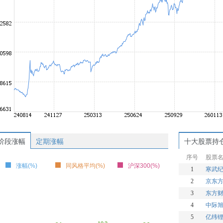
阶段涨幅
定期涨幅
十大股票持
序号
股票
涨幅(%)
同风格平均(%)
沪深300(%)
1
寒武
2
京东方
3
东方
4
中际
5
亿纬