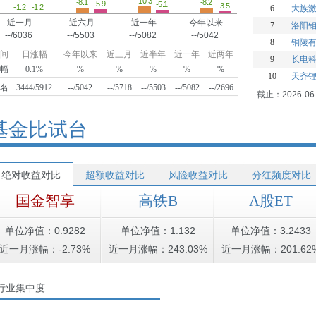
-10.3
-8.2
-8.1
-5.9
-5.1
-3.5
-1.2
-1.2
6
大族
近一月
近六月
近一年
今年以来
7
洛阳
--/6036
--/5503
--/5082
--/5042
8
铜陵
间
日涨幅
今年以来
近三月
近半年
近一年
近两年
9
长电
幅
0.1%
%
%
%
%
%
10
天齐
名
3444/5912
--/5042
--/5718
--/5503
--/5082
--/2696
截止：2026-06
基金比试台
绝对收益对比
超额收益对比
风险收益对比
分红频度对比
国金智享
高铁B
A股ET
单位净值：0.9282
单位净值：1.132
单位净值：3.2433
近一月涨幅：-2.73%
近一月涨幅：243.03%
近一月涨幅：201.62
行业集中度