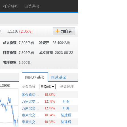
托管银行
自选基金
7)
1.5316
(2.35%)
成立份额
7.805亿份
净资产
25.409亿元
目前份额
7.805亿份
成立日期
2023-08-22
管理费率
1.200%
同风格基金
同系基金
1.3908
基金简称
基金经理
国金鑫运灵活配置
18.83%
万家北交所慧选两年定期开放混合A
12.49%
叶勇
万家北交所慧选两年定期开放混合C
12.47%
叶勇
泰康北交所精选两年定开混合发起A
10.34%
陆建巍
泰康北交所精选两年定开混合发起C
10.33%
陆建巍