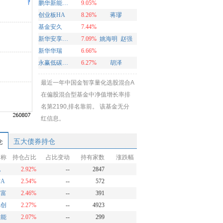
鹏华新能源混合
9.05%
创业板HA
8.26%
蒋璆
基金安久
7.44%
新华安享多裕定开混合
7.09%
姚海明
赵强
新华华瑞
6.66%
永赢低碳环保智选混合发起A
6.27%
胡泽
最近一年中国金智享量化选股混合A
在偏股混合型基金中净值增长率排
名第2190,排名靠前。 该基金无分
红信息。
仓
五大债券持仓
名称
持仓占比
占比变动
持有家数
涨跌幅
纪
2.92%
--
2847
A
2.54%
--
572
财富
2.46%
--
391
旭创
2.27%
--
4923
锂能
2.07%
--
299