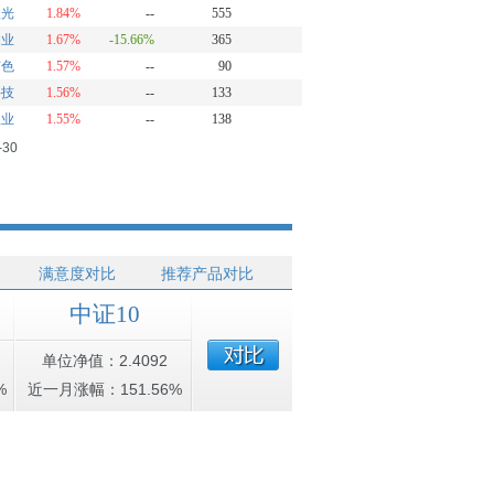
激光
1.84%
--
555
钼业
1.67%
-15.66%
365
有色
1.57%
--
90
科技
1.56%
--
133
锂业
1.55%
--
138
-30
满意度对比
推荐产品对比
中证10
单位净值：2.4092
%
近一月涨幅：151.56%