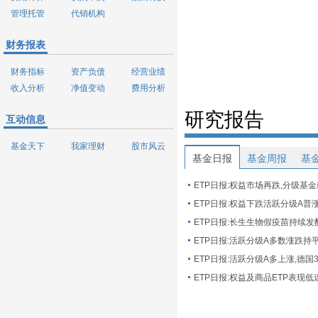
管理托管
代销机构
财务报表
财务指标
资产负债
经营业绩
收入分析
净值变动
费用分析
研究报告
互动信息
基金天下
我家理财
股市风云
基金日报
基金周报
基
ETP日报:权益市场再跌,分级基
ETP日报:长生生物假疫苗持续发
ETP日报:活跃分级A多数涨跌持
ETP日报:活跃分级A多上涨,德国