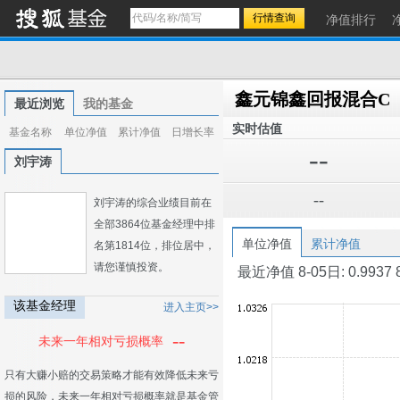
净值排行
鑫元锦鑫回报混合C
最近浏览
我的基金
实时估值
基金名称
单位净值
累计净值
日增长率
--
刘宇涛
--
刘宇涛的综合业绩目前在
全部3864位基金经理中排
单位净值
累计净值
名第1814位，排位居中，
请您谨慎投资。
最近净值 8-05日: 0.9937 8-0
该基金经理
进入主页>>
--
未来一年相对亏损概率
只有大赚小赔的交易策略才能有效降低未来亏
损的风险，未来一年相对亏损概率就是基金管