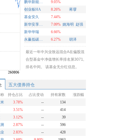
鹏华新能源混合
9.05%
创业板HA
8.26%
蒋璆
基金安久
7.44%
新华安享多裕定开混合
7.09%
姚海明
赵强
新华华瑞
6.66%
永赢低碳环保智选混合发起A
6.27%
胡泽
最近一年中兴业致远混合A在偏股混
合型基金中净值增长率排名第3071,
排名中间。 该基金无分红信息。
仓
五大债券持仓
名称
持仓占比
占比变动
持有家数
涨跌幅
纳米
3.78%
--
134
微
3.51%
--
414
微
3.12%
--
39
飞测
2.87%
--
596
钨业
2.83%
--
428
信息
2.69%
9.80%
1963