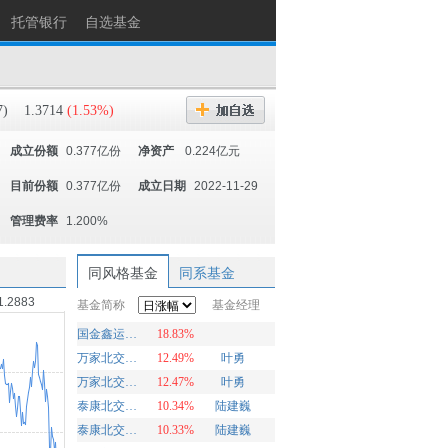
托管银行
自选基金
)
1.3714
(1.53%)
成立份额
0.377亿份
净资产
0.224亿元
目前份额
0.377亿份
成立日期
2022-11-29
管理费率
1.200%
同风格基金
同系基金
1.2883
基金简称
基金经理
国金鑫运灵活配置
18.83%
万家北交所慧选两年定期开放混合A
12.49%
叶勇
万家北交所慧选两年定期开放混合C
12.47%
叶勇
泰康北交所精选两年定开混合发起A
10.34%
陆建巍
泰康北交所精选两年定开混合发起C
10.33%
陆建巍