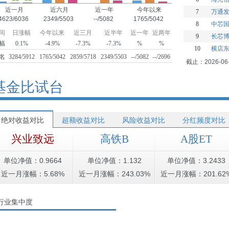
近一月
近六月
近一年
今年以来
7
万通
4623/6036
2349/5503
--/5082
1765/5042
8
中芯
间
日涨幅
今年以来
近三月
近半年
近一年
近两年
9
长芯
幅
0.1%
-4.9%
-7.3%
-7.3%
%
%
10
横店
名
3284/5912
1765/5042
2859/5718
2349/5503
--/5082
--/2696
截止：2026-06
基金比试台
绝对收益对比
超额收益对比
风险收益对比
分红频度对比
兴业致远
高铁B
A股ET
单位净值：0.9664
单位净值：1.132
单位净值：3.2433
近一月涨幅：5.68%
近一月涨幅：243.03%
近一月涨幅：201.62
行业集中度