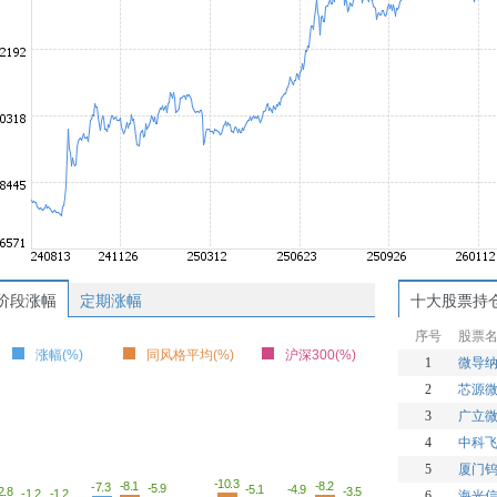
阶段涨幅
定期涨幅
十大股票持
序号
股票
涨幅(%)
同风格平均(%)
沪深300(%)
1
微导
2
芯源
3
广立
4
中科
5
厦门
-10.3
-8.2
-8.1
-7.3
-5.9
-5.1
-4.9
-3.5
2.8
-1.2
-1.2
6
海光