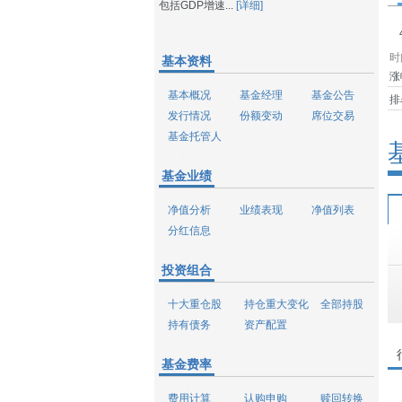
包括GDP增速...
[详细]
时
基本资料
涨
基本概况
基金经理
基金公告
排
发行情况
份额变动
席位交易
基金托管人
基金业绩
净值分析
业绩表现
净值列表
分红信息
投资组合
十大重仓股
持仓重大变化
全部持股
持有债务
资产配置
基金费率
费用计算
认购申购
赎回转换