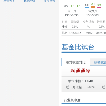
基金天下
我家理财
股市风云
-8.1
-5.9
5.8
-1.2
-1.2
0.5
近一月
近六月
1365/6036
150/5503
时间
日涨幅
今年以来
近三月
涨幅
0.0%
%
-0.8%
排名
3725/5912
--/5042
702/571
基金比试台
绝对收益对比
超额收
融通通泽
单位净值：1.048
近一月涨幅：0.48%
近
行业集中度