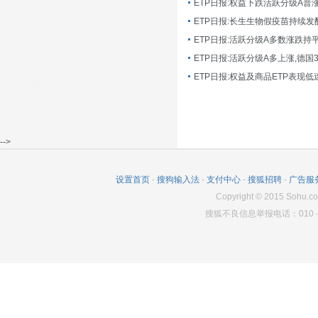
ETP日报:长生生物假疫苗持续发
ETP日报:活跃分级A多数涨跌持
ETP日报:活跃分级A多上涨,德国
-->
设置首页
-
搜狗输入法
-
支付中心
-
搜狐招聘
-
广告服
Copyright
©
2015 Sohu.co
搜狐不良信息举报电话：010－6