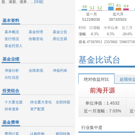
股、港股、债券、...
[详细]
-12.1
-8.1
-5.9
-3.8
-1.2
-1.2
近一月
近六月
5122/6036
3973/5503
基本资料
时间
日涨幅
今年以来
近三月
基本概况
基金经理
基金公告
涨幅
-0.3%
6.5%
-26.6%
发行情况
份额变动
席位交易
排名
4718/5912
233/5042
5566/5718
基金托管人
基金比试台
基金业绩
净值分析
业绩表现
净值列表
分红信息
绝对收益对比
超额收
前海开源
投资组合
十大重仓股
持仓重大变化
全部持股
单位净值：1.4532
持有债务
资产配置
近一月涨幅：7.03%
近
基金费率
行业集中度
费用计算
认购申购
赎回转换