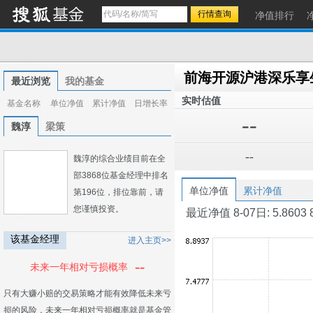
净值排行
前海开源沪港深乐享
最近浏览
我的基金
实时估值
基金名称
单位净值
累计净值
日增长率
--
魏淳
梁策
--
魏淳的综合业绩目前在全
部3868位基金经理中排名
单位净值
累计净值
第196位，排位靠前，请
您谨慎投资。
最近净值 8-07日: 5.8603 8-0
该基金经理
进入主页>>
--
未来一年相对亏损概率
只有大赚小赔的交易策略才能有效降低未来亏
损的风险，未来一年相对亏损概率就是基金管