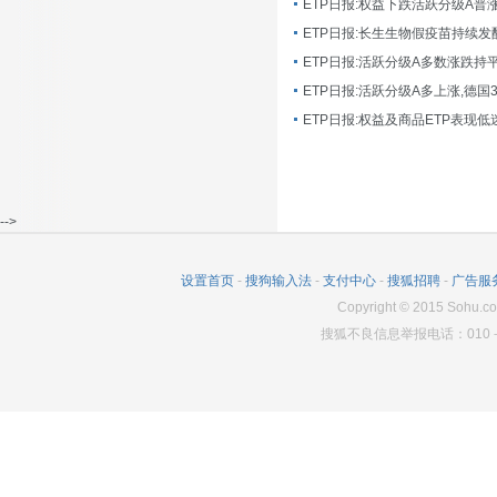
ETP日报:长生生物假疫苗持续发
ETP日报:活跃分级A多数涨跌持
ETP日报:活跃分级A多上涨,德国
-->
设置首页
-
搜狗输入法
-
支付中心
-
搜狐招聘
-
广告服
Copyright
©
2015 Sohu.co
搜狐不良信息举报电话：010－6