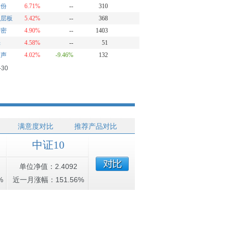
股份
6.71%
--
310
积层板
5.42%
--
368
精密
4.90%
--
1403
光
4.58%
--
51
超声
4.02%
-9.46%
132
-30
满意度对比
推荐产品对比
中证10
单位净值：2.4092
%
近一月涨幅：151.56%