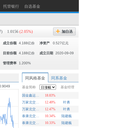
托管银行
自选基金
7)
1.0156
(2.05%)
成立份额
4.188亿份
净资产
0.527亿元
目前份额
4.188亿份
成立日期
2020-09-09
管理费率
1.200%
同风格基金
同系基金
0.9049
基金简称
基金经理
国金鑫运灵活配置
18.83%
万家北交所慧选两年定期开放混合A
12.49%
叶勇
万家北交所慧选两年定期开放混合C
12.47%
叶勇
泰康北交所精选两年定开混合发起A
10.34%
陆建巍
泰康北交所精选两年定开混合发起C
10.33%
陆建巍