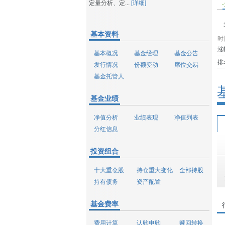
定量分析、定...
[详细]
-
基本资料
时
涨
基本概况
基金经理
基金公告
排
发行情况
份额变动
席位交易
基金托管人
基金业绩
净值分析
业绩表现
净值列表
分红信息
投资组合
十大重仓股
持仓重大变化
全部持股
持有债务
资产配置
基金费率
费用计算
认购申购
赎回转换