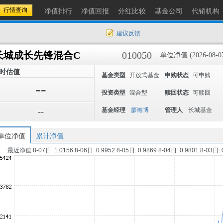
净值排行
净值回报
分红比较
基金公司
代销机构
建议反馈
长城成长先锋混合C
010050
单位净值 (2026-08-0
时估值
基金类型
开放式基金
申购状态
可申购
--
投资类型
混合型
赎回状态
可赎回
--
基金经理
廖瀚博
管理人
长城基金
单位净值
累计净值
最近净值 8-07日: 1.0156 8-06日: 0.9952 8-05日: 0.9869 8-04日: 0.9801 8-03日: 