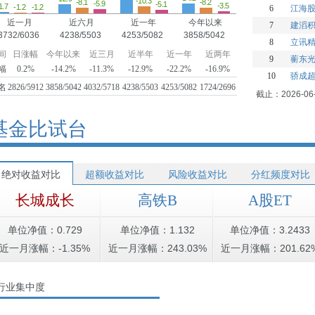
-10.3
-8.2
-8.1
-5.9
-5.1
-3.5
1.7
-1.2
-1.2
6
江海
近一月
近六月
近一年
今年以来
7
建滔
3732/6036
4238/5503
4253/5082
3858/5042
8
立讯
间
日涨幅
今年以来
近三月
近半年
近一年
近两年
9
蘅东
幅
0.2%
-14.2%
-11.3%
-12.9%
-22.2%
-16.9%
10
骄成
名
2826/5912
3858/5042
4032/5718
4238/5503
4253/5082
1724/2696
截止：2026-06
基金比试台
绝对收益对比
超额收益对比
风险收益对比
分红频度对比
长城成长
高铁B
A股ET
单位净值：0.729
单位净值：1.132
单位净值：3.2433
近一月涨幅：-1.35%
近一月涨幅：243.03%
近一月涨幅：201.62
行业集中度