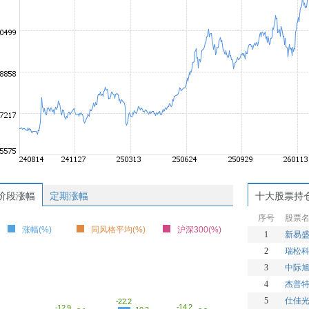
阶段涨幅
定期涨幅
十大股票持
序号
股票
涨幅(%)
同风格平均(%)
沪深300(%)
1
新易
2
瑞松
3
中际
4
杰普
5
仕佳
-22.2
-14.2
-12.9