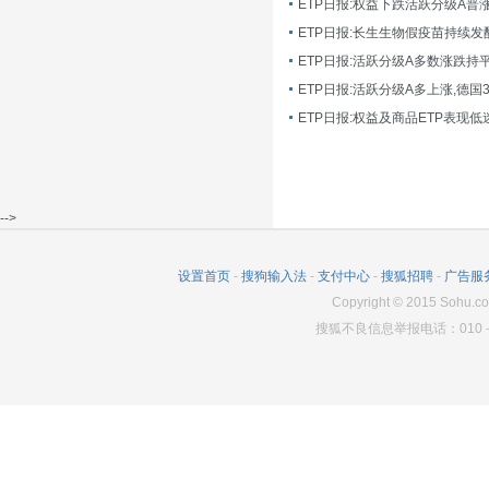
ETP日报:长生生物假疫苗持续发
ETP日报:活跃分级A多数涨跌持
ETP日报:活跃分级A多上涨,德国
-->
设置首页
-
搜狗输入法
-
支付中心
-
搜狐招聘
-
广告服
Copyright
©
2015 Sohu.co
搜狐不良信息举报电话：010－6