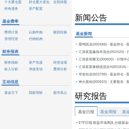
十大重仓股
持仓重大变化
全部持股
持有债务
资产配置
新闻公告
基金费率
费用计算
认购申购
赎回转换
基金新闻
管理托管
代销机构
财务报表
汇添富和聚宝(000600) - 行情中
财务指标
资产负债
经营业绩
收入分析
净值变动
费用分析
互动信息
基金天下
我家理财
股市风云
研究报告
基金日报
基金周报
基
ETP日报:权益市场再跌,分级基