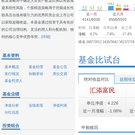
配置策略用于确定大类资产配置比例以有效规
-14.1
-8.1
-5.9
-2.2
-1.2
-1.2
避系统性风险，个股精选策略用于挖掘成长性
近一月
近六月
较高且估值有吸引力的优秀民营企业上市公司
4141/6036
4506/5503
以获取超额收益。本基金通过投资于具有良好
时间
日涨幅
今年以来
近三月
的公司治理结构、灵活的用人和分配机制、独
涨幅
0.2%
-7.8%
-17.4%
特的核心竞争优势等突...
[详细]
排名
2607/5912
2426/5042
5023/5718
基本资料
基金比试台
基本概况
基金经理
基金公告
发行情况
份额变动
席位交易
绝对收益对比
超额收
基金托管人
汇添富民
基金业绩
单位净值：4.226
净值分析
业绩表现
净值列表
近一月涨幅：-1.08%
近
分红信息
投资组合
申购赎回