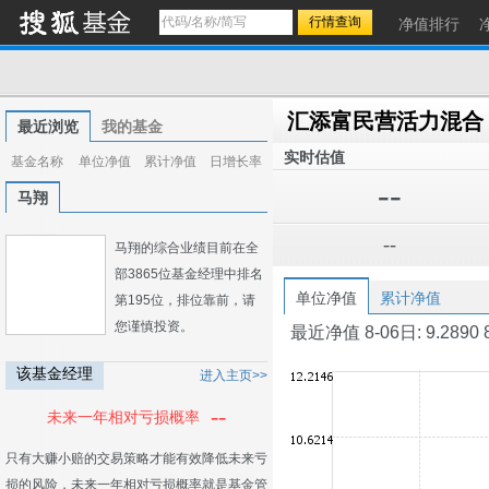
净值排行
汇添富民营活力混合
最近浏览
我的基金
实时估值
基金名称
单位净值
累计净值
日增长率
--
马翔
--
马翔的综合业绩目前在全
部3865位基金经理中排名
单位净值
累计净值
第195位，排位靠前，请
您谨慎投资。
最近净值 8-06日: 9.2890 8-0
该基金经理
进入主页>>
--
未来一年相对亏损概率
只有大赚小赔的交易策略才能有效降低未来亏
损的风险，未来一年相对亏损概率就是基金管