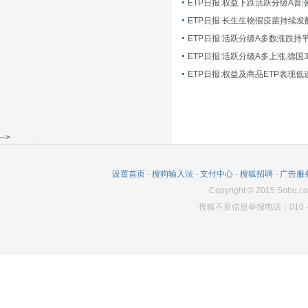
ETP日报:长生生物假疫苗持续发
ETP日报:活跃分级A多数涨跌持
ETP日报:活跃分级A多上涨,德国
-->
设置首页
-
搜狗输入法
-
支付中心
-
搜狐招聘
-
广告服
Copyright
©
2015 Sohu.co
搜狐不良信息举报电话：010－6