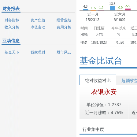
13.8
-5.9
4.8
-1.2
-0.9
-0.5
财务报表
近一月
近六月
15/2313
8/1809
财务指标
资产负债
经营业绩
收入分析
净值变动
费用分析
时间
日涨幅
今年以来
近
涨幅
-0.4%
%
9.
互动信息
排名
1881/1923
--/1520
10/
基金天下
我家理财
股市风云
基金比试台
绝对收益对比
超额收
农银永安
单位净值：1.2737
近一月涨幅：4.75%
近
行业集中度