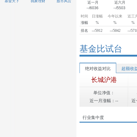
基金天下
我家理财
股市风云
近一月
近六月
--/6036
--/5503
时间
日涨幅
今年以来
近三
涨幅
%
%
%
排名
--/5912
--/5042
--/571
基金比试台
绝对收益对比
超额收
长城沪港
单位净值：
近一月涨幅：--
近
行业集中度