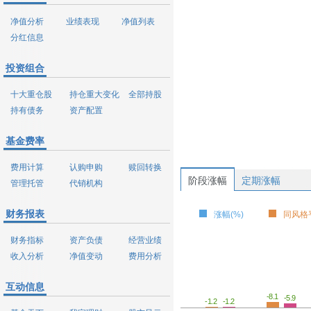
净值分析
业绩表现
净值列表
分红信息
投资组合
十大重仓股
持仓重大变化
全部持股
持有债务
资产配置
基金费率
费用计算
认购申购
赎回转换
阶段涨幅
定期涨幅
管理托管
代销机构
财务报表
涨幅(%)
同风格平
财务指标
资产负债
经营业绩
收入分析
净值变动
费用分析
互动信息
-8.1
-5.9
-1.2
-1.2