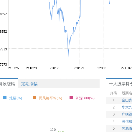
阶段涨幅
定期涨幅
十大股票持
序号
股票
涨幅(%)
同风格平均(%)
沪深300(%)
1
金山
2
华大
3
广联
4
深信
5
芯源
19.0