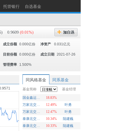
托管银行
自选基金
5)
0.9609
(0.01%)
成立份额
0.000亿份
净资产
0.031亿元
目前份额
0.000亿份
成立日期
2021-07-26
管理费率
1.500%
同风格基金
同系基金
0.9571
基金简称
基金经理
国金鑫运灵活配置
18.83%
万家北交所慧选两年定期开放混合A
12.49%
叶勇
万家北交所慧选两年定期开放混合C
12.47%
叶勇
泰康北交所精选两年定开混合发起A
10.34%
陆建巍
泰康北交所精选两年定开混合发起C
10.33%
陆建巍