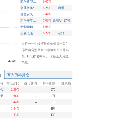
鹏华新能源混合
9.05%
创业板HA
8.26%
蒋璆
基金安久
7.44%
新华安享多裕定开混合
7.09%
姚海明
赵强
新华华瑞
6.66%
永赢低碳环保智选混合发起A
6.27%
胡泽
最近一年中银河量化价值混合C在
偏股混合型基金中净值增长率排名
第3161,排名中间。 该基金无分红
信息。
仓
五大债券持仓
名称
持仓占比
占比变动
持有家数
涨跌幅
办公
2.39%
--
975
九天
1.66%
--
71
达
1.44%
--
316
服
1.44%
--
197
微
1.43%
--
139