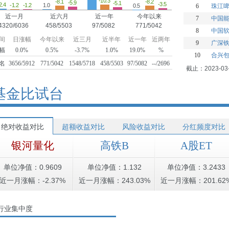
-10.3
-8.2
-8.1
-5.9
-5.1
-3.5
2.4
-1.2
-1.2
1.0
0.5
6
珠江
近一月
近六月
近一年
今年以来
7
中国
4320/6036
458/5503
97/5082
771/5042
8
中国
间
日涨幅
今年以来
近三月
近半年
近一年
近两年
9
广深
幅
0.0%
0.5%
-3.7%
1.0%
19.0%
%
10
合兴
名
3656/5912
771/5042
1548/5718
458/5503
97/5082
--/2696
截止：2023-03
基金比试台
绝对收益对比
超额收益对比
风险收益对比
分红频度对比
银河量化
高铁B
A股ET
单位净值：0.9609
单位净值：1.132
单位净值：3.2433
近一月涨幅：-2.37%
近一月涨幅：243.03%
近一月涨幅：201.62
行业集中度