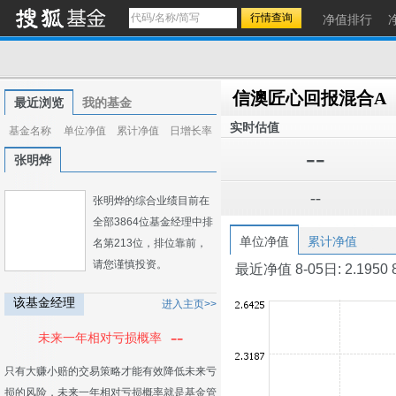
净值排行
信澳匠心回报混合A
最近浏览
我的基金
实时估值
基金名称
单位净值
累计净值
日增长率
--
张明烨
--
张明烨的综合业绩目前在
全部3864位基金经理中排
单位净值
累计净值
名第213位，排位靠前，
请您谨慎投资。
最近净值 8-05日: 2.1950 8-0
该基金经理
进入主页>>
--
未来一年相对亏损概率
只有大赚小赔的交易策略才能有效降低未来亏
损的风险，未来一年相对亏损概率就是基金管