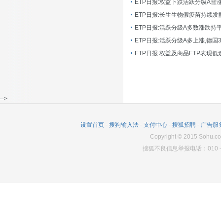
ETP日报:长生生物假疫苗持续发
ETP日报:活跃分级A多数涨跌持
ETP日报:活跃分级A多上涨,德国
-->
设置首页
-
搜狗输入法
-
支付中心
-
搜狐招聘
-
广告服
Copyright
©
2015 Sohu.co
搜狐不良信息举报电话：010－6