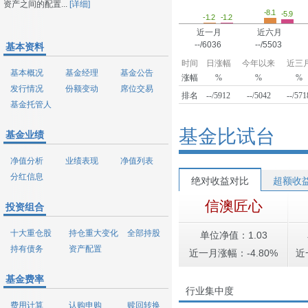
资产之间的配置...
[详细]
-8.1
-5.9
-1.2
-1.2
近一月
近六月
--/6036
--/5503
基本资料
时间
日涨幅
今年以来
近三
基本概况
基金经理
基金公告
涨幅
%
%
%
发行情况
份额变动
席位交易
排名
--/5912
--/5042
--/571
基金托管人
基金比试台
基金业绩
净值分析
业绩表现
净值列表
分红信息
绝对收益对比
超额收
信澳匠心
投资组合
十大重仓股
持仓重大变化
全部持股
单位净值：1.03
持有债务
资产配置
近一月涨幅：-4.80%
近
基金费率
行业集中度
费用计算
认购申购
赎回转换