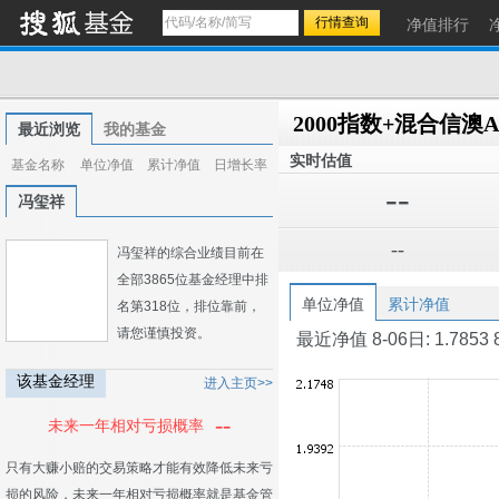
净值排行
2000指数+混合信澳A
最近浏览
我的基金
实时估值
基金名称
单位净值
累计净值
日增长率
--
冯玺祥
--
冯玺祥的综合业绩目前在
全部3865位基金经理中排
单位净值
累计净值
名第318位，排位靠前，
请您谨慎投资。
最近净值 8-06日: 1.7853 8-0
该基金经理
进入主页>>
--
未来一年相对亏损概率
只有大赚小赔的交易策略才能有效降低未来亏
损的风险，未来一年相对亏损概率就是基金管