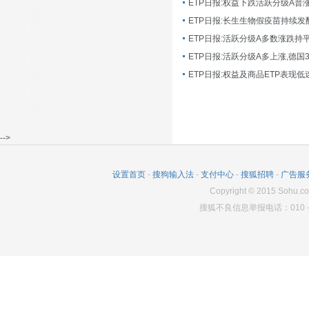
ETP日报:长生生物假疫苗持续发
ETP日报:活跃分级A多数涨跌持
ETP日报:活跃分级A多上涨,德国
-->
设置首页
-
搜狗输入法
-
支付中心
-
搜狐招聘
-
广告服
Copyright
©
2015 Sohu.co
搜狐不良信息举报电话：010－6