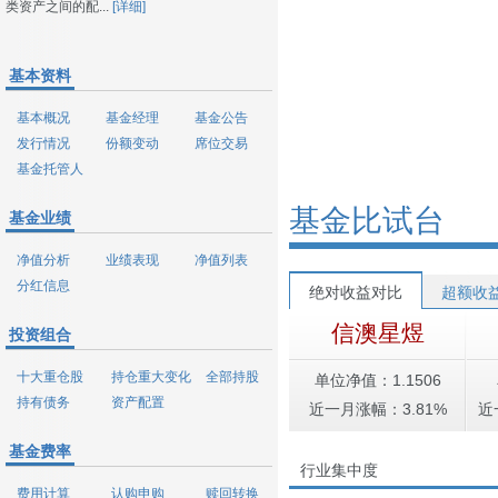
类资产之间的配...
[详细]
基本资料
基本概况
基金经理
基金公告
发行情况
份额变动
席位交易
基金托管人
基金比试台
基金业绩
净值分析
业绩表现
净值列表
分红信息
绝对收益对比
超额收
信澳星煜
投资组合
十大重仓股
持仓重大变化
全部持股
单位净值：1.1506
持有债务
资产配置
近一月涨幅：3.81%
近
基金费率
行业集中度
费用计算
认购申购
赎回转换