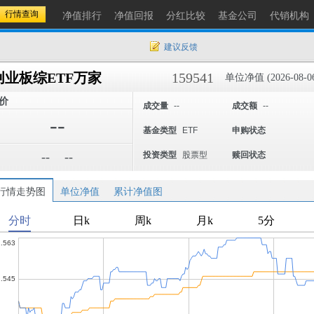
净值排行
净值回报
分红比较
基金公司
代销机构
建议反馈
创业板综ETF万家
159541
单位净值 (2026-08-0
价
成交量
--
成交额
--
--
基金类型
ETF
申购状态
--
--
投资类型
股票型
赎回状态
行情走势图
单位净值
累计净值图