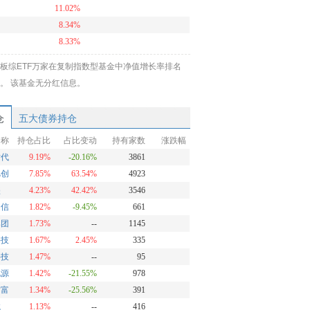
11.02%
8.34%
8.33%
8.09%
板综ETF万家在复制指数型基金中净值增长率排名
7.85%
前。 该基金无分红信息。
7.49%
仓
五大债券持仓
名称
持仓占比
占比变动
持有家数
涨跌幅
时代
9.19%
-20.16%
3861
旭创
7.85%
63.54%
4923
盛
4.23%
42.42%
3546
通信
1.82%
-9.45%
661
集团
1.73%
--
1145
科技
1.67%
2.45%
335
科技
1.47%
--
95
电源
1.42%
-21.55%
978
财富
1.34%
-25.56%
391
龙
1.13%
--
416