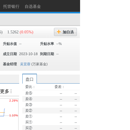
托管银行
自选基金
6)
1.5262
(0.05%)
升贴水值
--
升贴水率
--%
成立日期
2023-10-18
到期日期
--
基金经理
吴宜蓉
(万家基金)
盘口
委比：
委差：
卖⑤
--
--
卖④
--
--
卖③
--
--
卖②
--
--
卖①
--
--
买①
--
--
买②
--
--