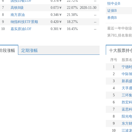
6
国投白银LOF
0.378￥
22.72%
--
恒中企B
7
高铁B级
0.073￥
22.07%
2020-11-30
证保B
8
南方原油
0.346￥
21.50%
--
券商B
9
纳指科技ETF景顺
0.420￥
18.27%
--
证券B级
最近一年中创业
10
嘉实原油LOF
0.301￥
16.45%
--
证券B
第781,排名靠
证券股B
阶段涨幅
定期涨幅
十大股票持
序号
股票
1
宁德
2
中际
3
新易
4
天孚
5
三环
6
胜宏
7
蓝思
8
阳光
9
东方
10
江波