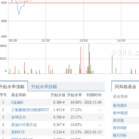
升贴水率涨幅
升贴水率跌幅
同风格基金
序号
基金简称
升贴水值
升贴水率
到期时间
基金简称
1
E金融B
0.386￥
44.68%
2020-11-06
新丝路B
2
工银蒙能清洁能源REIT
1.453￥
27.23%
--
银华稳进
3
全球芯片
0.780￥
25.57%
--
新丝路
4
原油LOF易方达
0.367￥
24.02%
--
医药B级
5
原料ETF
0.234￥
23.53%
2021-01-15
银行B份