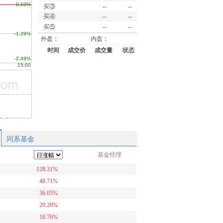
买③
--
--
买④
--
--
买⑤
--
--
外盘：
内盘：
时间
成交价
成交量
状态
同系基金
基金经理
128.31%
48.71%
36.05%
29.20%
18.76%