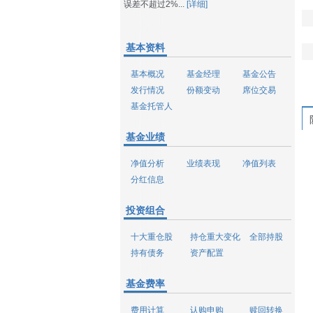
误差不超过2%...
[详细]
基本资料
基本概况
基金经理
基金公告
发行情况
份额变动
席位交易
基金托管人
基金业绩
净值分析
业绩表现
净值列表
分红信息
投资组合
十大重仓股
持仓重大变化
全部持股
持有债务
资产配置
基金费率
费用计算
认购申购
赎回转换