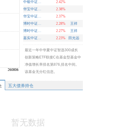
中银中证100ETF联接基金A
2.42%
华宝中证智能制造主题ETF发起式联接A
2.38%
华宝中证智能制造主题ETF发起式联接C
2.37%
博时中证油气资源ETF发起式联接C
2.28%
王祥
博时中证油气资源ETF发起式联接A
2.27%
王祥
嘉实中证软件服务ETF联接A
2.23%
田光远
最近一年中华夏中证智选300成长
创新策略ETF联接C在基金型基金中
净值增长率排名第876,排名中间。
该基金无分红信息。
仓
五大债券持仓
暂无数据