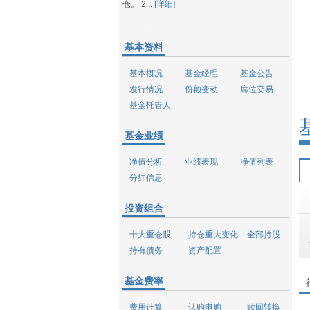
仓。 2...
[详细]
基本资料
基本概况
基金经理
基金公告
发行情况
份额变动
席位交易
基金托管人
基金业绩
净值分析
业绩表现
净值列表
分红信息
投资组合
十大重仓股
持仓重大变化
全部持股
持有债务
资产配置
基金费率
费用计算
认购申购
赎回转换