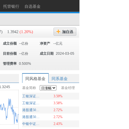
托管银行
自选基金
7)
1.3942
(1.20%)
成立份额
--亿份
净资产
--亿元
目前份额
--亿份
成立日期
2024-03-05
管理费率
0.500%
同风格基金
同系基金
1.3245
基金简称
基金经理
工银深证100ETF联接A
3.59%
工银深证100ETF联接C
3.58%
港股通50ETF联接C
2.72%
港股通50ETF联接A
2.72%
中银中证100ETF联接基金C
2.43%