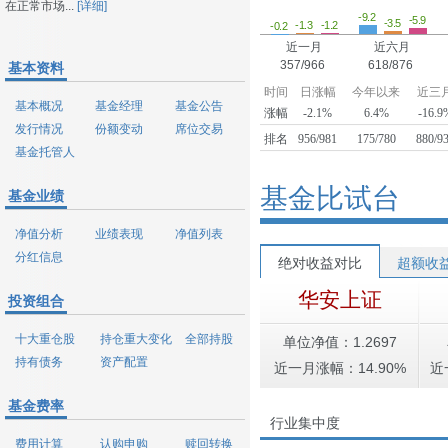
在正常市场...
[详细]
-9.2
-5.9
-3.5
-1.3
-1.2
-0.2
近一月
近六月
357/966
618/876
基本资料
时间
日涨幅
今年以来
近三
基本概况
基金经理
基金公告
涨幅
-2.1%
6.4%
-16.9
发行情况
份额变动
席位交易
排名
956/981
175/780
880/9
基金托管人
基金比试台
基金业绩
净值分析
业绩表现
净值列表
分红信息
绝对收益对比
超额收
华安上证
投资组合
十大重仓股
持仓重大变化
全部持股
单位净值：1.2697
持有债务
资产配置
近一月涨幅：14.90%
近
基金费率
行业集中度
费用计算
认购申购
赎回转换