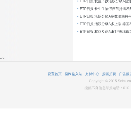
ETP日报:长生生物假疫苗持续发
ETP日报:活跃分级A多数涨跌持
ETP日报:活跃分级A多上涨,德国
-->
设置首页
-
搜狗输入法
-
支付中心
-
搜狐招聘
-
广告服
Copyright
©
2015 Sohu.co
搜狐不良信息举报电话：010－6