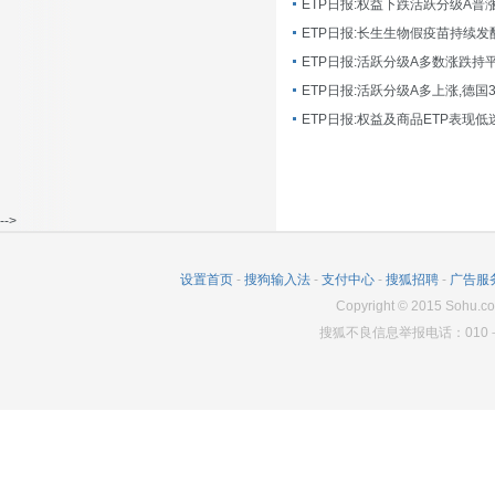
ETP日报:长生生物假疫苗持续发
ETP日报:活跃分级A多数涨跌持
ETP日报:活跃分级A多上涨,德国
-->
设置首页
-
搜狗输入法
-
支付中心
-
搜狐招聘
-
广告服
Copyright
©
2015 Sohu.co
搜狐不良信息举报电话：010－6