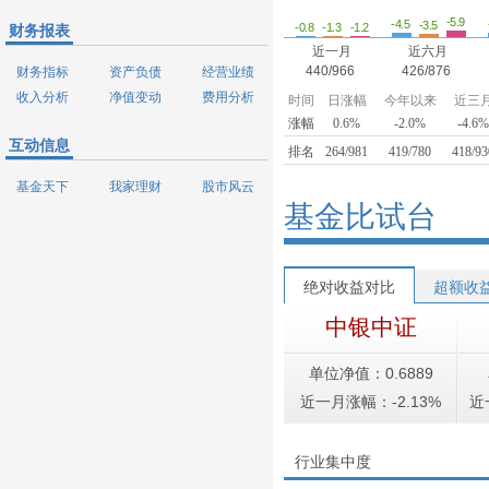
-5.9
-4.5
-3.5
-1.3
-1.2
-0.8
财务报表
近一月
近六月
440/966
426/876
财务指标
资产负债
经营业绩
收入分析
净值变动
费用分析
时间
日涨幅
今年以来
近三
涨幅
0.6%
-2.0%
-4.6
互动信息
排名
264/981
419/780
418/93
基金天下
我家理财
股市风云
基金比试台
绝对收益对比
超额收
中银中证
单位净值：0.6889
近一月涨幅：-2.13%
近
行业集中度