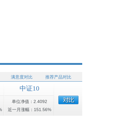
满意度对比
推荐产品对比
中证10
单位净值：2.4092
%
近一月涨幅：151.56%