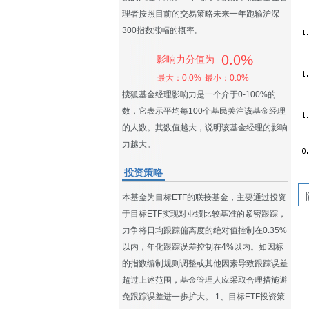
理者按照目前的交易策略未来一年跑输沪深
300指数涨幅的概率。
0.0%
影响力分值为
最大：0.0%
最小：0.0%
搜狐基金经理影响力是一个介于0-100%的
数，它表示平均每100个基民关注该基金经理
的人数。其数值越大，说明该基金经理的影响
力越大。
投资策略
本基金为目标ETF的联接基金，主要通过投资
于目标ETF实现对业绩比较基准的紧密跟踪，
力争将日均跟踪偏离度的绝对值控制在0.35%
以内，年化跟踪误差控制在4%以内。如因标
的指数编制规则调整或其他因素导致跟踪误差
超过上述范围，基金管理人应采取合理措施避
免跟踪误差进一步扩大。 1、目标ETF投资策