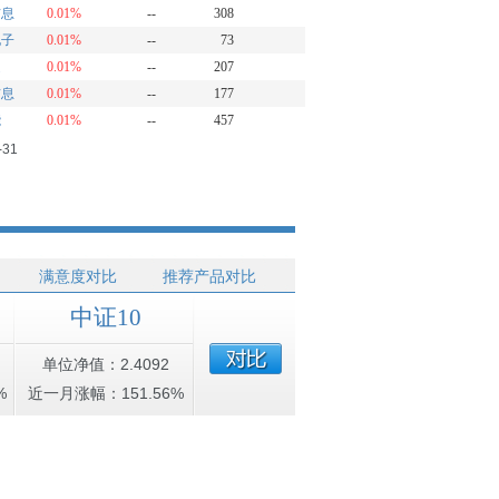
信息
0.01%
--
308
电子
0.01%
--
73
通
0.01%
--
207
信息
0.01%
--
177
能
0.01%
--
457
-31
满意度对比
推荐产品对比
中证10
单位净值：2.4092
%
近一月涨幅：151.56%