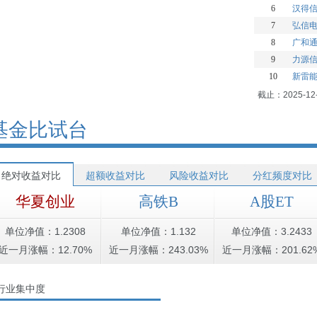
6
汉得
7
弘信
8
广和
9
力源
10
新雷
截止：2025-12
基金比试台
绝对收益对比
超额收益对比
风险收益对比
分红频度对比
华夏创业
高铁B
A股ET
单位净值：1.2308
单位净值：1.132
单位净值：3.2433
近一月涨幅：12.70%
近一月涨幅：243.03%
近一月涨幅：201.62
行业集中度