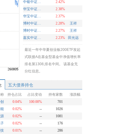
中银中证100ETF联接基金A
2.42%
华宝中证智能制造主题ETF发起式联接A
2.38%
华宝中证智能制造主题ETF发起式联接C
2.37%
博时中证油气资源ETF发起式联接C
2.28%
王祥
博时中证油气资源ETF发起式联接A
2.27%
王祥
嘉实中证软件服务ETF联接A
2.23%
田光远
最近一年中华夏创业板200ETF发起
式联接A在基金型基金中净值增长率
排名第1308,排名中间。 该基金无
分红信息。
仓
五大债券持仓
名称
持仓占比
占比变动
持有家数
涨跌幅
芯创
0.04%
100.00%
701
新能
0.02%
--
1026
能源
0.02%
--
1081
电子
0.02%
--
176
科技
0.01%
--
286