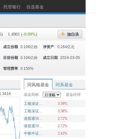
托管银行
自选基金
6)
1.4901
(-0.09%)
成立份额
0.106亿份
净资产
0.264亿元
目前份额
0.106亿份
成立日期
2024-03-05
管理费率
0.150%
同风格基金
同系基金
1.3416
基金简称
基金经理
工银深证100ETF联接A
3.59%
工银深证100ETF联接C
3.58%
港股通50ETF联接C
2.72%
港股通50ETF联接A
2.72%
中银中证100ETF联接基金C
2.43%