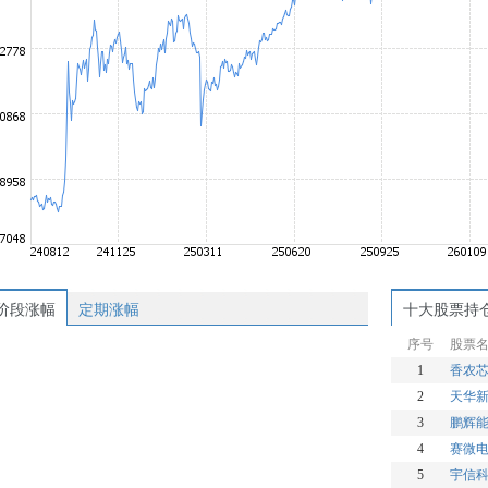
阶段涨幅
定期涨幅
十大股票持
序号
股票
1
香农
2
天华
3
鹏辉
4
赛微
5
宇信