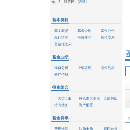
仓。2、股票投...
[详细]
基本资料
基本概况
基金经理
基金公告
发行情况
份额变动
席位交易
基金托管人
基金业绩
净值分析
业绩表现
净值列表
分红信息
投资组合
十大重仓股
持仓重大变化
全部持股
持有债务
资产配置
基金费率
费用计算
认购申购
赎回转换