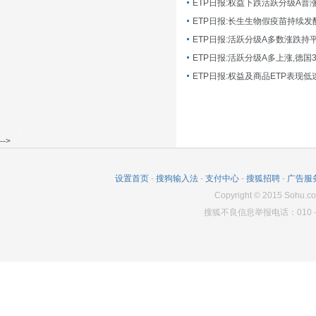
ETP日报:长生生物假疫苗持续发
ETP日报:活跃分级A多数涨跌持
ETP日报:活跃分级A多上涨,德国
-->
设置首页
-
搜狗输入法
-
支付中心
-
搜狐招聘
-
广告服
Copyright
©
2015 Sohu.co
搜狐不良信息举报电话：010－6