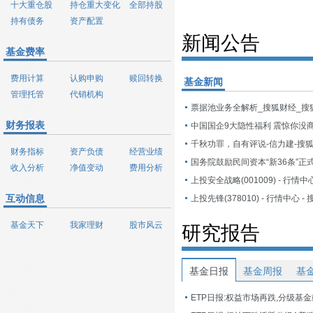
十大重仓股
持仓重大变化
全部持股
持有债务
资产配置
新闻公告
基金费率
费用计算
认购申购
赎回转换
基金新闻
管理托管
代销机构
票据池业务全解析_搜狐财经_搜
财务报表
中国国企9大隐性福利 震惊你没
千秋功罪，自有评说-信力建-搜
财务指标
资产负债
经营业绩
国务院鼓励民间资本“新36条”正
收入分析
净值变动
费用分析
上投安全战略(001009) - 行情中
互动信息
上投先锋(378010) - 行情中心 -
基金天下
我家理财
股市风云
研究报告
基金日报
基金周报
基
ETP日报:权益市场再跌,分级基