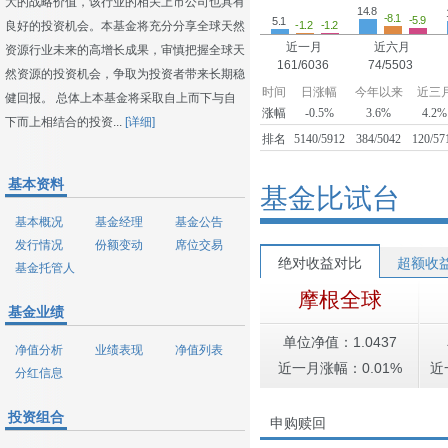
大的战略价值，该行业的相关上市公司也具有
14.8
-8.1
-5.9
5.1
-1.2
-1.2
良好的投资机会。本基金将充分分享全球天然
近一月
近六月
资源行业未来的高增长成果，审慎把握全球天
161/6036
74/5503
然资源的投资机会，争取为投资者带来长期稳
时间
日涨幅
今年以来
近三
健回报。 总体上本基金将采取自上而下与自
涨幅
-0.5%
3.6%
4.2%
下而上相结合的投资...
[详细]
排名
5140/5912
384/5042
120/57
基本资料
基金比试台
基本概况
基金经理
基金公告
发行情况
份额变动
席位交易
绝对收益对比
超额收
基金托管人
摩根全球
基金业绩
单位净值：1.0437
净值分析
业绩表现
净值列表
近一月涨幅：0.01%
近
分红信息
投资组合
申购赎回