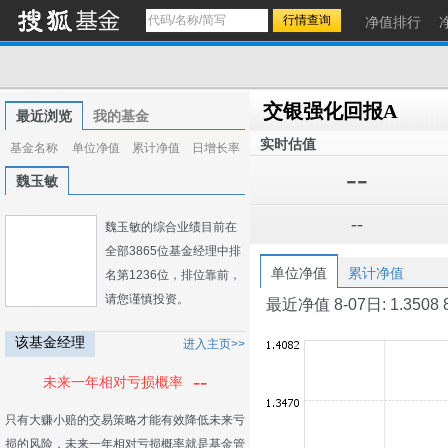
净值排行
交银强化回报A
最近浏览
我的基金
实时估值
基金名称
单位净值
累计净值
日增长率
--
魏玉敏
--
魏玉敏的综合业绩目前在
全部3865位基金经理中排
单位净值
累计净值
名第1236位，排位靠前，
请您谨慎投资。
最近净值 8-07日: 1.3508 8-0
该基金经理
进入主页>>
--
未来一年相对亏损概率
只有大赚小赔的交易策略才能有效降低未来亏
损的风险，未来一年相对亏损概率就是基金管