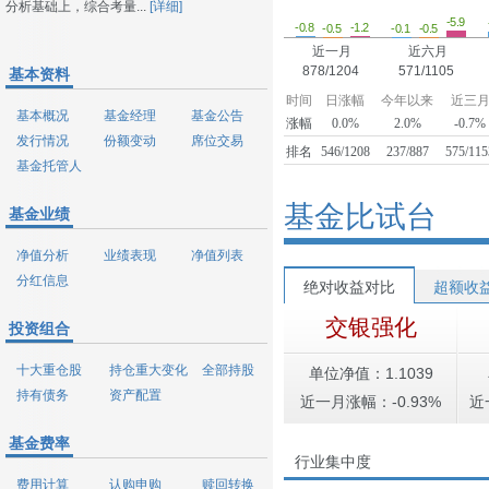
分析基础上，综合考量...
[详细]
-5.9
-1.2
-0.8
-0.5
-0.5
-0.1
近一月
近六月
878/1204
571/1105
基本资料
时间
日涨幅
今年以来
近三
基本概况
基金经理
基金公告
涨幅
0.0%
2.0%
-0.7%
发行情况
份额变动
席位交易
排名
546/1208
237/887
575/115
基金托管人
基金比试台
基金业绩
净值分析
业绩表现
净值列表
分红信息
绝对收益对比
超额收
交银强化
投资组合
十大重仓股
持仓重大变化
全部持股
单位净值：1.1039
持有债务
资产配置
近一月涨幅：-0.93%
近
基金费率
行业集中度
费用计算
认购申购
赎回转换