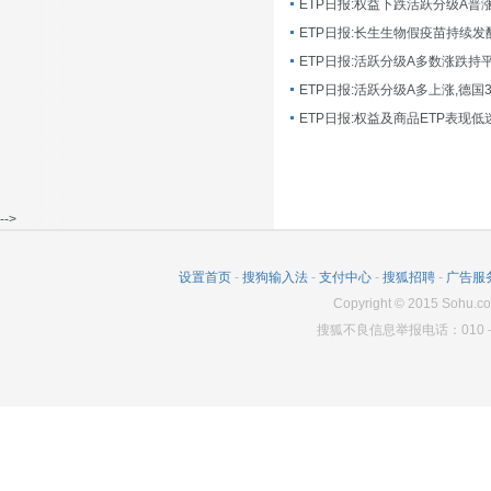
ETP日报:长生生物假疫苗持续发
ETP日报:活跃分级A多数涨跌持
ETP日报:活跃分级A多上涨,德国
-->
设置首页
-
搜狗输入法
-
支付中心
-
搜狐招聘
-
广告服
Copyright
©
2015 Sohu.co
搜狐不良信息举报电话：010－6